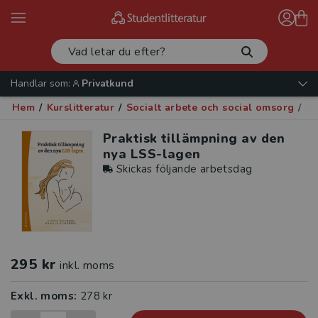
Handlar som:
Privatkund
Hem
/
Kurslitteratur
/
Socialt arbete och social omsorg
/
Fu
Praktisk tillämpning av den
nya LSS-lagen
Skickas följande arbetsdag
295 kr
inkl. moms
Exkl. moms:
278 kr