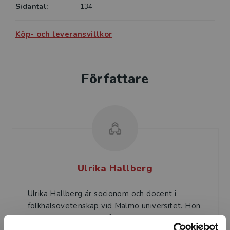
Sidantal:
134
Köp- och leveransvillkor
Författare
Ulrika Hallberg
Ulrika Hallberg är socionom och docent i
folkhälsovetenskap vid Malmö universitet. Hon
var tidigare anställd på bland annat före detta