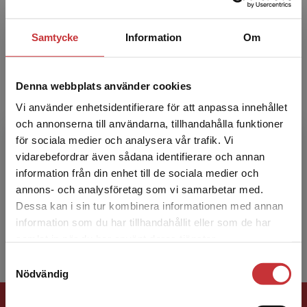
Nordiska hög...
Samtycke
Information
Om
Denna webbplats använder cookies
Vi använder enhetsidentifierare för att anpassa innehållet
och annonserna till användarna, tillhandahålla funktioner
Gunilla Klingberg
för sociala medier och analysera vår trafik. Vi
Begränsad fraktregion
vidarebefordrar även sådana identifierare och annan
Gunilla Klingberg är övertandläkare, dekan och
information från din enhet till de sociala medier och
professor i odontologi vid Malmö universitet.
annons- och analysföretag som vi samarbetar med.
Hon har tidigare arbetat vid bland annat Mun-
Dessa kan i sin tur kombinera informationen med annan
H-Center ...
information som du har tillhandahållit eller som de har
Det verkar som att du besöker
samlat in när du har använt deras tjänster.
studentlitteratur.se via en enhet utanför Sverige.
Samtyckesval
Vi erbjuder inte leveranser utanför Sverige. För
Nödvändig
att kunna slutföra ett köp måste
leveransadressen vara i Sverige.
Läs mer
Förlagskontakt