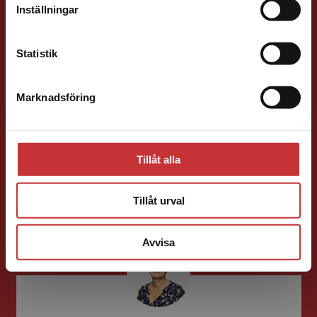
Inställningar
Kontakta kundservice
Statistik
Marknadsföring
Stäng
Susanna Magnusson
Förläggare
Tillåt alla
Psykologi, Socialt arbete, Skolledning
046-31 22 05
Tillåt urval
E-post
Avvisa