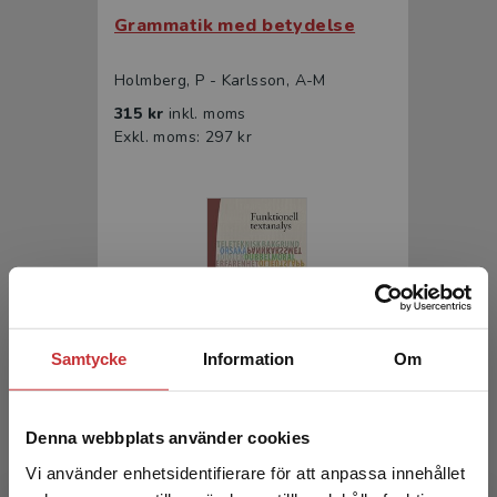
Grammatik med betydelse
Holmberg, P - Karlsson, A-M
315 kr
inkl. moms
Exkl. moms: 297 kr
Samtycke
Information
Om
Funktionell textanalys
Denna webbplats använder cookies
Holmberg, Per m.fl. (red.)
294 kr
inkl. moms
Vi använder enhetsidentifierare för att anpassa innehållet
Exkl. moms: 277 kr