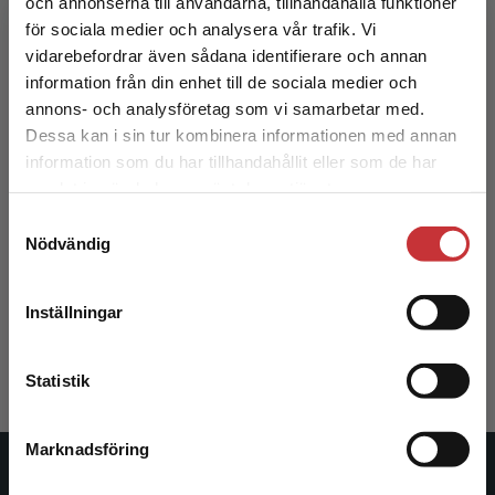
och annonserna till användarna, tillhandahålla funktioner
för sociala medier och analysera vår trafik. Vi
Begränsad fraktregion
vidarebefordrar även sådana identifierare och annan
information från din enhet till de sociala medier och
annons- och analysföretag som vi samarbetar med.
Dessa kan i sin tur kombinera informationen med annan
information som du har tillhandahållit eller som de har
Det verkar som att du besöker
samlat in när du har använt deras tjänster.
studentlitteratur.se via en enhet utanför Sverige.
Samtyckesval
Vi erbjuder inte leveranser utanför Sverige. För
Varför språkvetenskap?
Nödvändig
att kunna slutföra ett köp måste
leveransadressen vara i Sverige.
Läs mer
Håkansson, D - Karlsson, A-M (red.)
Inställningar
338 kr
inkl. moms
Kontakta kundservice
Exkl. moms: 319 kr
Statistik
Marknadsföring
Stäng
Studentlitteratur