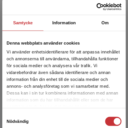
Anna-Malin Karlsson
Samtycke
Information
Om
Anna-Malin Karlsson är professor i svenska
språket med inriktning mot sociolingvistik vid
Institutionen för nordiska språk, Uppsala
Denna webbplats använder cookies
universitet. Ho...
Vi använder enhetsidentifierare för att anpassa innehållet
och annonserna till användarna, tillhandahålla funktioner
för sociala medier och analysera vår trafik. Vi
Begränsad fraktregion
vidarebefordrar även sådana identifierare och annan
information från din enhet till de sociala medier och
annons- och analysföretag som vi samarbetar med.
Dessa kan i sin tur kombinera informationen med annan
Anders Björkvall
information som du har tillhandahållit eller som de har
Det verkar som att du besöker
samlat in när du har använt deras tjänster.
studentlitteratur.se via en enhet utanför Sverige.
Anders Björkvall är professor i svenska vid
Samtyckesval
Vi erbjuder inte leveranser utanför Sverige. För
Örebro universitet och har lång erfarenhet av
Nödvändig
att kunna slutföra ett köp måste
att forska och undervisa om texter, genrer och