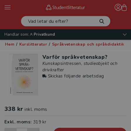
Handlar som:
Privatkund
Hem
/
Kurslitteratur
/
Språkvetenskap och språkdidaktik
/
Varför språkvetenskap?
Kunskapsintressen, studieobjekt och
drivkrafter
Skickas följande arbetsdag
338 kr
inkl. moms
Exkl. moms:
319 kr