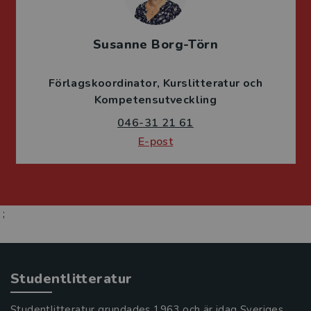
Susanne Borg-Törn
Förlagskoordinator
Kurslitteratur och
Kompetensutveckling
046-31 21 61
E-post
;
Studentlitteratur
Studentlitteratur grundades 1963 och är idag Sveriges