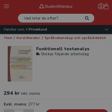
Handlar som:
Privatkund
Hem
/
Kurslitteratur
/
Språkvetenskap och språkdidaktik
/
Funktionell textanalys
Skickas följande arbetsdag
294 kr
inkl. moms
Exkl. moms:
277 kr