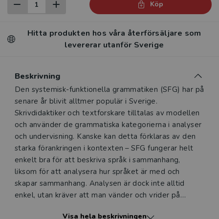
Köp
Hitta produkten hos våra återförsäljare som
levererar utanför Sverige
Beskrivning
Beskrivning
Den systemisk-funktionella grammatiken (SFG) har på
senare år blivit alltmer populär i Sverige.
Skrivdidaktiker och textforskare tilltalas av modellen
och använder de grammatiska kategorierna i analyser
och undervisning. Kanske kan detta förklaras av den
starka förankringen i kontexten – SFG fungerar helt
enkelt bra för att beskriva språk i sammanhang,
liksom för att analysera hur språket är med och
skapar sammanhang. Analysen är dock inte alltid
enkel, utan kräver att man vänder och vrider på
perspektiven. En bra hjälp är förstås att titta på
Visa hela beskrivningen
andras analyser. Den möjligheten erbjuder denna bok.