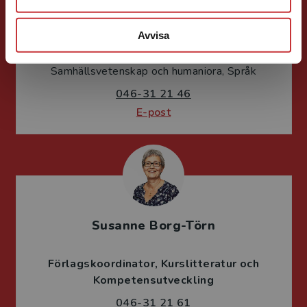
Caroline Boussard
Avvisa
Förläggare
Samhällsvetenskap och humaniora, Språk
046-31 21 46
E-post
Susanne Borg-Törn
Förlagskoordinator
Kurslitteratur och
Kompetensutveckling
046-31 21 61