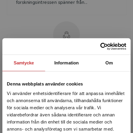
forskningsintressen spänner från...
Anna-Malin Karlsson
Samtycke
Information
Om
Anna-Malin Karlsson är professor i svenska
språket med inriktning mot sociolingvistik vid
Denna webbplats använder cookies
Institutionen för nordiska språk, Uppsala
Vi använder enhetsidentifierare för att anpassa innehållet
universitet. Ho...
och annonserna till användarna, tillhandahålla funktioner
för sociala medier och analysera vår trafik. Vi
Begränsad fraktregion
vidarebefordrar även sådana identifierare och annan
information från din enhet till de sociala medier och
annons- och analysföretag som vi samarbetar med.