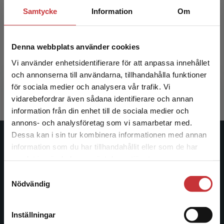
Samtycke
Information
Om
Att arbeta för lika villkor
Arbete &
Denna webbplats använder cookies
Keisu, Britt-Inger m.fl (red.)
Sandberg, 
Vi använder enhetsidentifierare för att anpassa innehållet
och annonserna till användarna, tillhandahålla funktioner
396 kr
inkl. moms
475 kr
ink
Exkl. moms: 374 kr
Exkl. moms
för sociala medier och analysera vår trafik. Vi
Begränsad fraktregion
vidarebefordrar även sådana identifierare och annan
information från din enhet till de sociala medier och
annons- och analysföretag som vi samarbetar med.
Dessa kan i sin tur kombinera informationen med annan
Studentlitteratur
information som du har tillhandahållit eller som de har
Det verkar som att du besöker
samlat in när du har använt deras tjänster.
studentlitteratur.se via en enhet utanför Sverige.
Studentlitteratur grundades 1963 och är idag Sveriges
Samtyckesval
Vi erbjuder inte leveranser utanför Sverige. För
ledande utbildningsförlag. Med läromedel, kurslitteratur,
Nödvändig
att kunna slutföra ett köp måste
facklitteratur, utbildningar och digitala
leveransadressen vara i Sverige.
Läs mer
informationstjänster i utbudet, finns Studentlitteratur med
Inställningar
längs hela kunskapsresan.