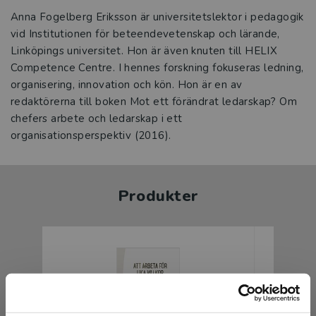
Anna Fogelberg Eriksson är universitetslektor i pedagogik
vid Institutionen för beteendevetenskap och lärande,
Linköpings universitet. Hon är även knuten till HELIX
Competence Centre. I hennes forskning fokuseras ledning,
organisering, innovation och kön. Hon är en av
redaktörerna till boken Mot ett förändrat ledarskap? Om
chefers arbete och ledarskap i ett
organisationsperspektiv (2016).
Produkter