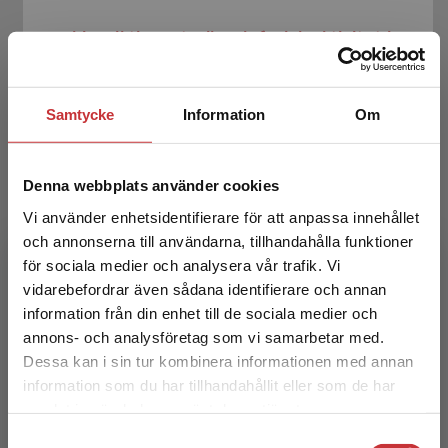
Livsviktig motorik och fysisk aktivitet i
förskolan
Sollerhed, Ann-Christin
Samtycke
Information
Om
193 kr
inkl. moms
Exkl. moms: 182 kr
Denna webbplats använder cookies
Vi använder enhetsidentifierare för att anpassa innehållet
och annonserna till användarna, tillhandahålla funktioner
för sociala medier och analysera vår trafik. Vi
Begränsad fraktregion
vidarebefordrar även sådana identifierare och annan
information från din enhet till de sociala medier och
annons- och analysföretag som vi samarbetar med.
Dessa kan i sin tur kombinera informationen med annan
Fysisk aktivitet för unga med Downs syndrom
information som du har tillhandahållit eller som de har
Det verkar som att du besöker
samlat in när du har använt deras tjänster.
studentlitteratur.se via en enhet utanför Sverige.
Hedov, G - Sollerhed, A-C (red.)
Samtyckesval
Vi erbjuder inte leveranser utanför Sverige. För