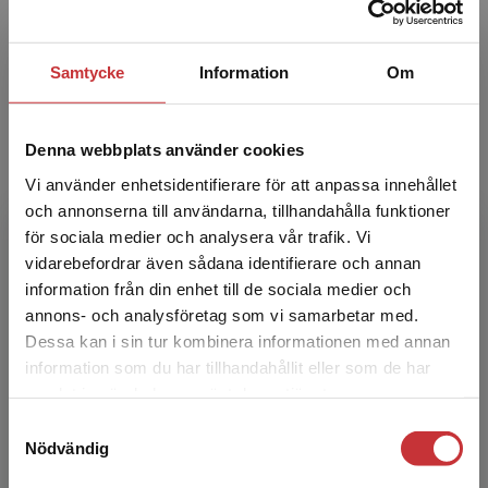
Gerth Hedov
Gerth Hedov är universitetslektor vid
Samtycke
Information
Om
Högskolan Kristianstad samt barnsjuksköterska
och med.dr i pediatrik. Han har forskat om
föräldrar till barn...
Denna webbplats använder cookies
Vi använder enhetsidentifierare för att anpassa innehållet
och annonserna till användarna, tillhandahålla funktioner
för sociala medier och analysera vår trafik. Vi
Begränsad fraktregion
vidarebefordrar även sådana identifierare och annan
information från din enhet till de sociala medier och
annons- och analysföretag som vi samarbetar med.
Sofie Andersson
Dessa kan i sin tur kombinera informationen med annan
information som du har tillhandahållit eller som de har
Det verkar som att du besöker
samlat in när du har använt deras tjänster.
Sofie Andersson arbetar som förstelärare och
studentlitteratur.se via en enhet utanför Sverige.
speciallärare i Bjuvs anpassade grundskola där
Samtyckesval
Vi erbjuder inte leveranser utanför Sverige. För
hon undervisar elever i ämnes­områden och
Nödvändig
att kunna slutföra ett köp måste
agerar som lo...
leveransadressen vara i Sverige.
Läs mer