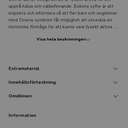
uppnå hälsa och välbefinnande. Bokens syfte är att
inspirera och informera så att fler barn och ungdomar
med Downs syndrom får möjlighet att utveckla sin
motoriska förmåga för att kunna vara fysiskt aktiva.
Visa hela beskrivningen
Boken riktar sig till studenter på lärarutbildningen och
verksamma inom förskola, skola, fritidshem, hälso-
och sjukvård samt idrotts­ledare i föreningslivet. Den
är också intressant för föräldrar och andra anhöriga till
barn med Downs syndrom samt för andra med
Extramaterial
intresse för Downs syndrom.
Innehållsförteckning
Omdömen
Information