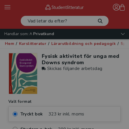
Handlar som:
Privatkund
Hem
/
Kurslitteratur
/
Lärarutbildning och pedagogik
/
Spe
Fysisk aktivitet för unga med
Downs syndrom
Skickas följande arbetsdag
Valt format
Tryckt bok
323 kr inkl. moms