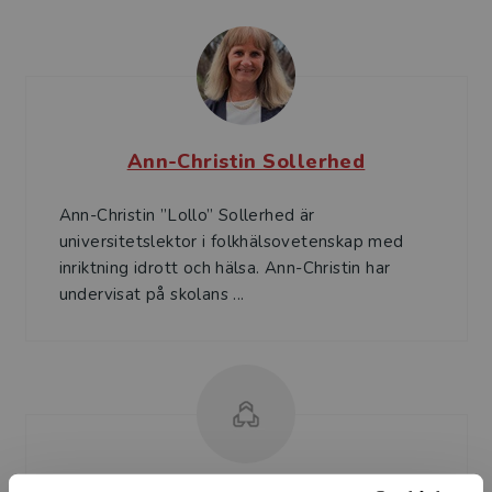
Ann-Christin Sollerhed
Ann-Christin ”Lollo” Sollerhed är
universitetslektor i folkhälso­vetenskap med
inriktning idrott och hälsa. Ann-Christin har
undervisat på skolans ...