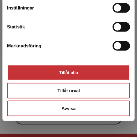
Inställningar
Kontakta kundservice
Statistik
Marknadsföring
Stäng
Mikaela Bicevski
Mikaela Kosowski Bičevski arbetar som
Tillåt alla
speciallärare på Bäckagårds anpassade
grundskola i Malmö där hon undervisar elever i
ämnesområden. Mikaela ha...
Tillåt urval
Avvisa
Visa alla - 5