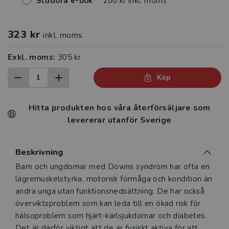
Studora e-bok
200 kr inkl. moms
323 kr
inkl. moms
Exkl. moms:
305 kr
Köp
Hitta produkten hos våra återförsäljare som
levererar utanför Sverige
Beskrivning
Beskrivning
Barn och ungdomar med Downs syndrom har ofta en
lägremuskelstyrka, motorisk förmåga och kondition än
andra unga utan funktionsnedsättning. De har också
överviktsproblem som kan leda till en ökad risk för
hälsoproblem som hjärt-kärlsjukdomar och diabetes.
Det är därför viktigt att de är fysiskt aktiva för att