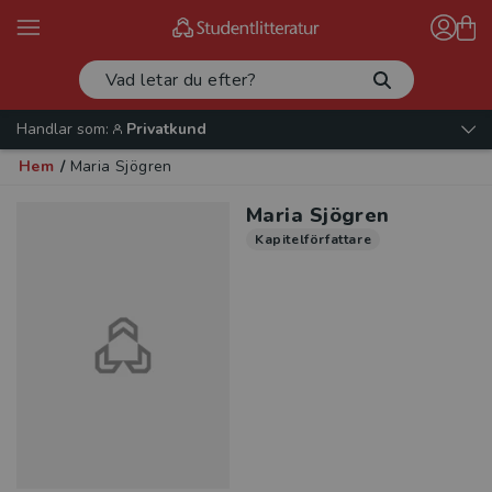
Handlar som:
Privatkund
Hem
/
Maria Sjögren
Maria Sjögren
Kapitelförfattare