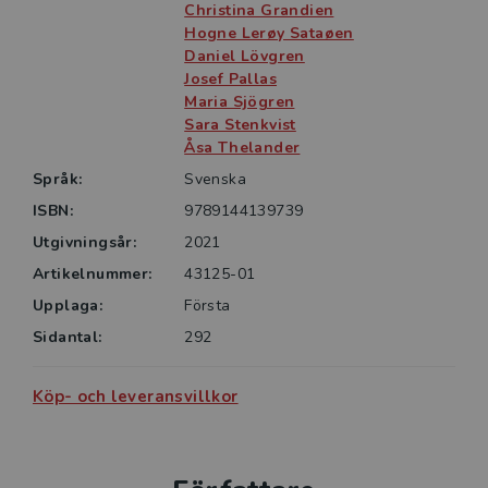
för studenter inom företagsekonomi, offentlig
Christina Grandien
förvaltning, sociologi och andra ämnen där
Hogne Lerøy Sataøen
Daniel Lövgren
organisationer och kommunikation är viktiga områden.
Josef Pallas
Den är också läsvärd för personer som arbetar i
Maria Sjögren
organisationer och vill förstå förutsättningarna för sin
Sara Stenkvist
verksamhets kommunikation.
Åsa Thelander
Språk:
Svenska
ISBN:
9789144139739
Utgivningsår:
2021
Artikelnummer:
43125-01
Upplaga:
Första
Sidantal:
292
Köp- och leveransvillkor