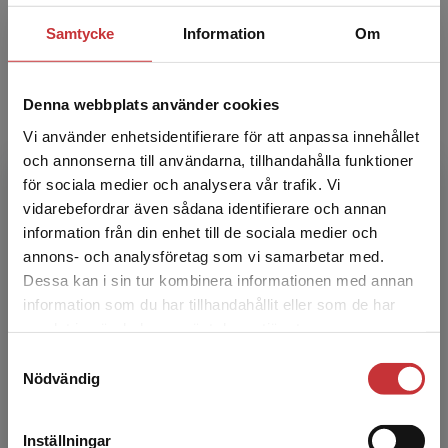
Rickard Andersson
Samtycke
Information
Om
Institutionen för strategisk kommunikation,
Denna webbplats använder cookies
Lunds universitet.
Vi använder enhetsidentifierare för att anpassa innehållet
och annonserna till användarna, tillhandahålla funktioner
för sociala medier och analysera vår trafik. Vi
Begränsad fraktregion
vidarebefordrar även sådana identifierare och annan
information från din enhet till de sociala medier och
annons- och analysföretag som vi samarbetar med.
Dessa kan i sin tur kombinera informationen med annan
Johanna Arnesson
information som du har tillhandahållit eller som de har
Det verkar som att du besöker
samlat in när du har använt deras tjänster.
studentlitteratur.se via en enhet utanför Sverige.
Institutionen för kultur- och medievetenskaper,
Samtyckesval
Vi erbjuder inte leveranser utanför Sverige. För
Umeå universitet.
Nödvändig
att kunna slutföra ett köp måste
leveransadressen vara i Sverige.
Läs mer
Inställningar