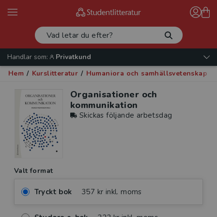
Handlar som:
Privatkund
Hem
/
Kurslitteratur
/
Humaniora och samhällsvetenskap
/
Organisationer och
kommunikation
Skickas följande arbetsdag
Valt format
Tryckt bok
357 kr inkl. moms