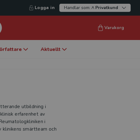
Logga in
Handlar som:
Privatkund
Varukorg
örfattare
Aktuellt
tterande utbildning i
klinisk erfarenhet av
Reumatologkliniken i
v klinikens smärtteam och