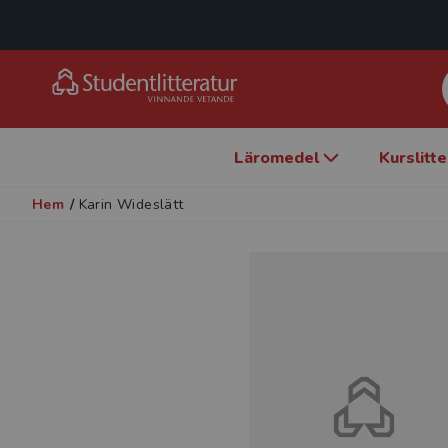
Läromedel
Kurslitt
Hem
/
Karin Wideslätt