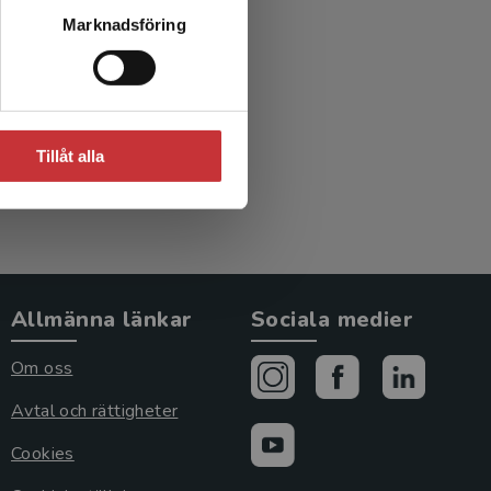
r ett
Marknadsföring
tiv
Tillåt alla
Allmänna länkar
Sociala medier
Om oss
Avtal och rättigheter
Cookies