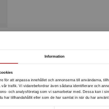
Produkter
Begränsad fraktregion
Information
cookies
e för att anpassa innehållet och annonserna till användarna, tillh
Det verkar som att du besöker studentlitteratur.se via en
vår trafik. Vi vidarebefordrar även sådana identifierare och anna
enhet utanför Sverige. Vi erbjuder inte leveranser utanför
nnons- och analysföretag som vi samarbetar med. Dessa kan i sin
Sverige. För att kunna slutföra ett köp måste
har tillhandahållit eller som de har samlat in när du har använt 
leveransadressen vara i Sverige.
Läs mer