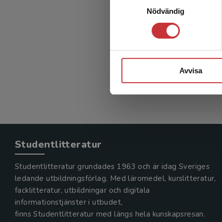
Lång
Nödvändig
vå
Lööf, Hel
289 kr
in
Avvisa
Exkl. mom
Studentlitteratur
Studentlitteratur grundades 1963 och är idag Sveriges
ledande utbildningsförlag. Med läromedel, kurslitteratur,
facklitteratur, utbildningar och digitala
informationstjänster i utbudet,
finns Studentlitteratur med längs hela kunskapsresan.