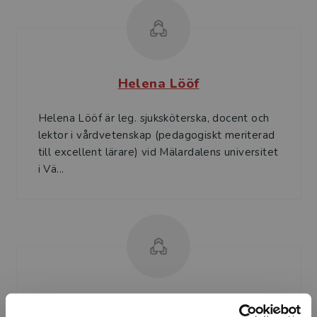
Helena Lööf
Helena Lööf är leg. sjuksköterska, docent och
lektor i vårdvetenskap (pedagogiskt meriterad
till excellent lärare) vid Mälardalens universitet
i Vä...
Sara Cederbom