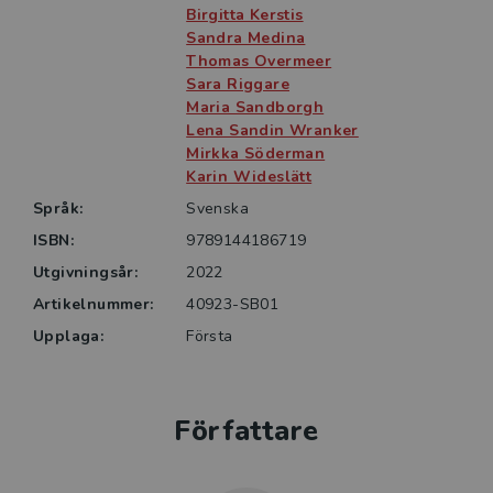
och arbetsterapi kan ha stor nytta av bokens innehåll.
Birgitta Kerstis
Boken kan användas av andra professioner, liksom av
Sandra Medina
studerande på olika vidareutbildningar som berör
Thomas Overmeer
Sara Riggare
ämnet långvarig smärta.
Maria Sandborgh
Lena Sandin Wranker
Mirkka Söderman
Karin Wideslätt
Språk:
Svenska
ISBN:
9789144186719
Utgivningsår:
2022
Artikelnummer:
40923-SB01
Upplaga:
Första
Författare