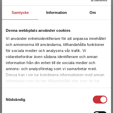
Sara Cederbom är leg. fysioterapeut, med
specialistkompetens inom äldres hälsa, och
Samtycke
Information
Om
doktor i medicinsk vetenskap. Hon arbetar som
projektledare och...
Denna webbplats använder cookies
Vi använder enhetsidentifierare för att anpassa innehållet
och annonserna till användarna, tillhandahålla funktioner
för sociala medier och analysera vår trafik. Vi
Begränsad fraktregion
vidarebefordrar även sådana identifierare och annan
information från din enhet till de sociala medier och
annons- och analysföretag som vi samarbetar med.
Anna Danarp
Dessa kan i sin tur kombinera informationen med annan
information som du har tillhandahållit eller som de har
Det verkar som att du besöker
Anna Danarp är leg. specialistfysioterapeut
samlat in när du har använt deras tjänster.
studentlitteratur.se via en enhet utanför Sverige.
inom reumatologi. Anna har gedigen klinisk
Samtyckesval
Vi erbjuder inte leveranser utanför Sverige. För
erfarenhet av stödjande fysioterapeutiska
Nödvändig
att kunna slutföra ett köp måste
insatser vid långv...
leveransadressen vara i Sverige.
Läs mer