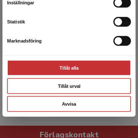
Inställningar
Kontakta kundservice
Statistik
Marknadsföring
Stäng
Birgitta Kerstis
Birgitta Kerstis är leg. sjuksköterska, med.dr
och docent i vårdvetenskap vid Akademin för
Tillåt alla
hälsa, vård och välfärd, Mälardalens universitet.
Hon un...
Tillåt urval
Avvisa
Visa alla - 11
Förlagskontakt