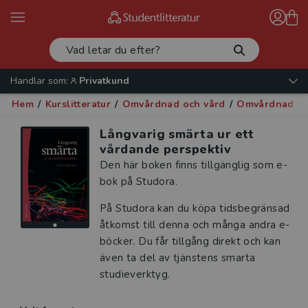
Handlar som:
Privatkund
Hem
/
Kurslitteratur
/
Omvårdnad och vård
/
Omvårdnad oc
Långvarig smärta ur ett
vårdande perspektiv
Den här boken finns tillgänglig som e-
bok på Studora.
På Studora kan du köpa tidsbegränsad
åtkomst till denna och många andra e-
böcker. Du får tillgång direkt och kan
även ta del av tjänstens smarta
studieverktyg.