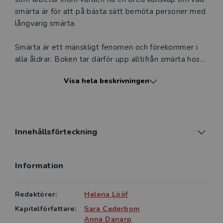
smärta är för att på bästa sätt bemöta personer med
långvarig smärta.
Smärta är ett mänskligt fenomen och förekommer i
alla åldrar. Boken tar därför upp alltifrån smärta hos
små barn till smärta hos de allra äldsta personerna.
Visa hela beskrivningen
Betydelsen av att uppmärksamma och ta till vara
patienters inneboende kunskap och kompetens i
vårdmötet beskrivs också. Samtliga kapitel illustreras
av fallbeskrivningar där utgångspunkten är olika
situationer och vårdkontexter med förslag på
Innehållsförteckning
adekvata omvårdnads- och stödåtgärder.
Sjuksköterskans kärnkompetenser förankrar boken i
Information
det vårdande perspektivet.
Boken riktar sig i första hand till studenter på
Redaktörer:
Helena Lööf
grundutbildningar, främst till de som studerar till
Kapitelförfattare:
Sara Cederbom
sjuksköterska, men även studenter inom fysioterapi
Anna Danarp