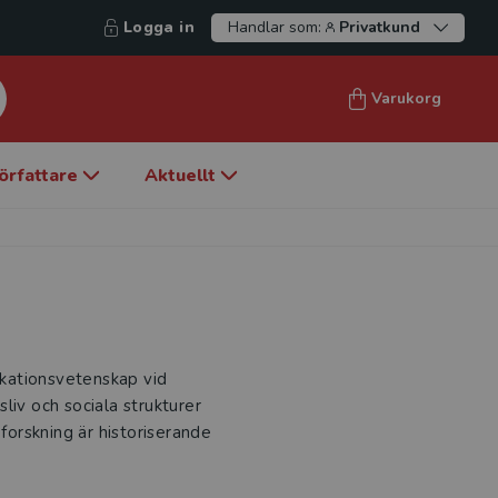
Logga in
Handlar som:
Privatkund
Varukorg
örfattare
Aktuellt
kationsvetenskap vid
liv och sociala strukturer
 forskning är historiserande
.