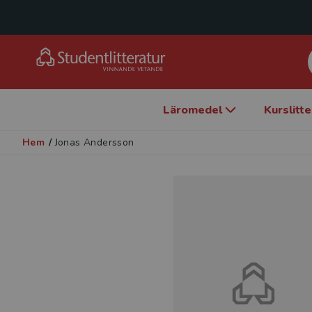
Läromedel
Kurslitt
Hem
/
Jonas Andersson