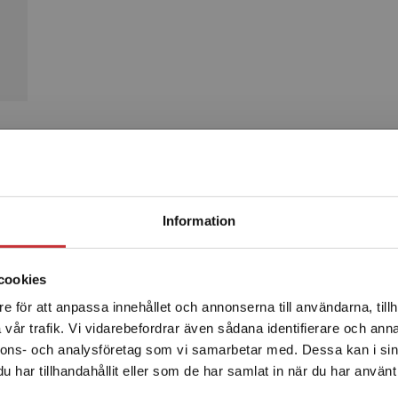
Produkter
Begränsad fraktregion
Information
cookies
e för att anpassa innehållet och annonserna till användarna, tillh
Det verkar som att du besöker studentlitteratur.se via en
vår trafik. Vi vidarebefordrar även sådana identifierare och anna
enhet utanför Sverige. Vi erbjuder inte leveranser utanför
nnons- och analysföretag som vi samarbetar med. Dessa kan i sin
Sverige. För att kunna slutföra ett köp måste
har tillhandahållit eller som de har samlat in när du har använt 
leveransadressen vara i Sverige.
Läs mer