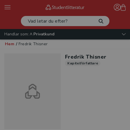
Handlar som:
Privatkund
Hem
/
Fredrik Thisner
Fredrik Thisner
Kapitelförfattare