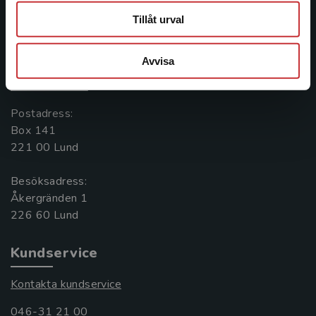
Tillåt urval
Kontakta oss
Kontakta oss
Avvisa
046-31 20 00
Postadress:
Box 141
221 00 Lund
Besöksadress:
Åkergränden 1
Kundservice
Kontakta kundservice
046-31 21 00