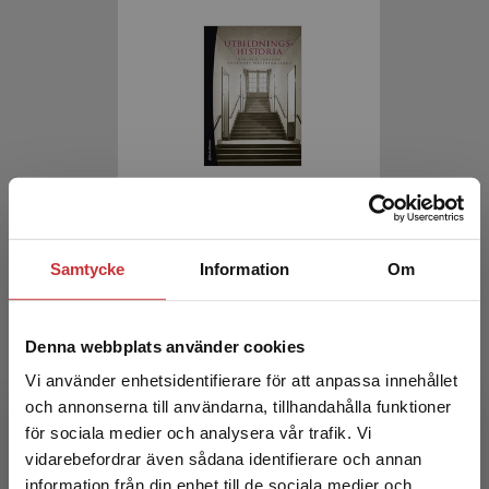
Utbildningshistoria
Larsson, E - Westberg, J (red.)
Samtycke
Information
Om
552 kr
inkl. moms
Exkl. moms: 521 kr
Denna webbplats använder cookies
Vi använder enhetsidentifierare för att anpassa innehållet
och annonserna till användarna, tillhandahålla funktioner
för sociala medier och analysera vår trafik. Vi
Begränsad fraktregion
vidarebefordrar även sådana identifierare och annan
information från din enhet till de sociala medier och