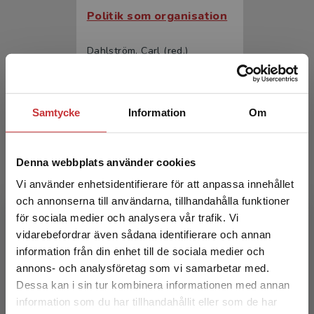
Politik som organisation
Dahlström, Carl (red.)
363 kr
inkl. moms
Exkl. moms: 342 kr
Samtycke
Information
Om
Denna webbplats använder cookies
Vi använder enhetsidentifierare för att anpassa innehållet
och annonserna till användarna, tillhandahålla funktioner
för sociala medier och analysera vår trafik. Vi
Begränsad fraktregion
vidarebefordrar även sådana identifierare och annan
Politik som organisation
information från din enhet till de sociala medier och
annons- och analysföretag som vi samarbetar med.
Dahlström, Carl (red.)
Dessa kan i sin tur kombinera informationen med annan
225 kr
inkl. moms
information som du har tillhandahållit eller som de har
Det verkar som att du besöker
Exkl. moms: 212 kr