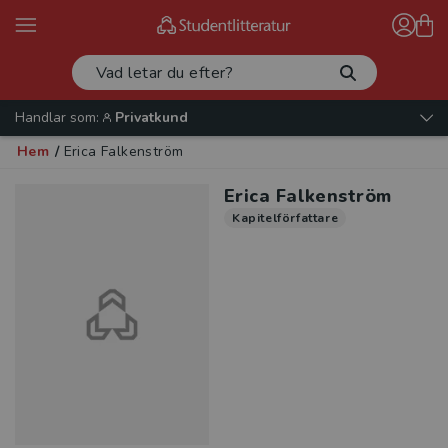
Handlar som:
Privatkund
Hem
/
Erica Falkenström
Erica Falkenström
Kapitelförfattare