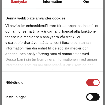
Samtycke
Information
Om
Carl Dahlström
Carl Dahlström är professor i statsvetenskap
Denna webbplats använder cookies
vid Göteborgs universitet. Han är verksam vid
Vi använder enhetsidentifierare för att anpassa innehållet
The Quality of Government Institute och har
och annonserna till användarna, tillhandahålla funktioner
varit gästfo...
för sociala medier och analysera vår trafik. Vi
Begränsad fraktregion
vidarebefordrar även sådana identifierare och annan
information från din enhet till de sociala medier och
annons- och analysföretag som vi samarbetar med.
Dessa kan i sin tur kombinera informationen med annan
information som du har tillhandahållit eller som de har
Det verkar som att du besöker
samlat in när du har använt deras tjänster.
studentlitteratur.se via en enhet utanför Sverige.
Samtyckesval
Shirin Ahlbäck Öberg
Vi erbjuder inte leveranser utanför Sverige. För
Nödvändig
att kunna slutföra ett köp måste
Shirin Ahlbäck Öberg är professor i
leveransadressen vara i Sverige.
Läs mer
statskunskap vid Uppsala universitet. Hennes
Inställningar
forskning rör svensk förvaltning,
Kontakta kundservice