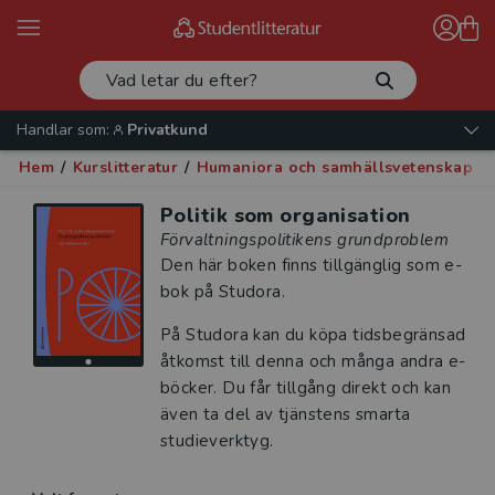
Handlar som:
Privatkund
Hem
/
Kurslitteratur
/
Humaniora och samhällsvetenskap
/
Politik som organisation
Förvaltningspolitikens grundproblem
Den här boken finns tillgänglig som e-
bok på Studora.
På Studora kan du köpa tidsbegränsad
åtkomst till denna och många andra e-
böcker. Du får tillgång direkt och kan
även ta del av tjänstens smarta
studieverktyg.