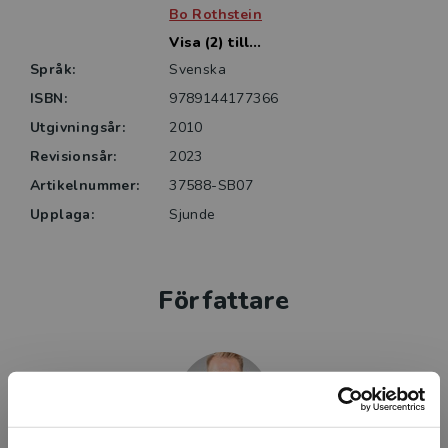
Bo Rothstein
Visa (2) till...
Språk:
Svenska
ISBN:
9789144177366
Utgivningsår:
2010
Revisionsår:
2023
Artikelnummer:
37588-SB07
Upplaga:
Sjunde
Författare