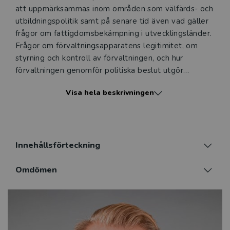
att uppmärksammas inom områden som välfärds- och
utbildningspolitik samt på senare tid även vad gäller
frågor om fattigdomsbekämpning i utvecklingsländer.
Frågor om förvaltningsapparatens legitimitet, om
styrning och kontroll av för­valtningen, och hur
förvaltningen genomför politiska beslut utgör
centrala problem i såväl utvecklingsländer som i de
Visa hela beskrivningen
välmående demokratierna. Inom många
politikområden är det en öppen fråga var den
offentliga makten faktiskt är belägen: hos politikerna,
hos internationella och centrala tjänstemän eller hos
de lokala tjänstemän som direkt möter medborgarna?
Innehållsförteckning
Politik som organisation är en uppskattad lärobok
Omdömen
som nu ges ut i en sjunde omarbetad upplaga. I
denna upplaga har bland annat ett kapitel om etik i
offentlig förvaltning tillkommit. Boken, som ger en
problemorienterad översikt över ett antal områden