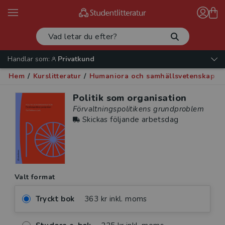
Handlar som:
Privatkund
Hem
/
Kurslitteratur
/
Humaniora och samhällsvetenskap
/
Politik som organisation
Förvaltningspolitikens grundproblem
Skickas följande arbetsdag
Valt format
Tryckt bok
363 kr inkl. moms