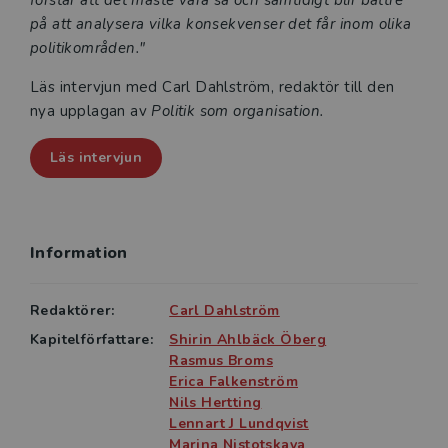
förstår att det måste vara så och samtidigt blir bättre
på att analysera vilka konsekvenser det får inom olika
politikområden."
Läs intervjun med Carl Dahlström, redaktör till den
nya upplagan av
Politik som organisation.
Läs intervjun
Information
Redaktörer:
Carl Dahlström
Kapitelförfattare:
Shirin Ahlbäck Öberg
Rasmus Broms
Erica Falkenström
Nils Hertting
Lennart J Lundqvist
Marina Nistotskaya