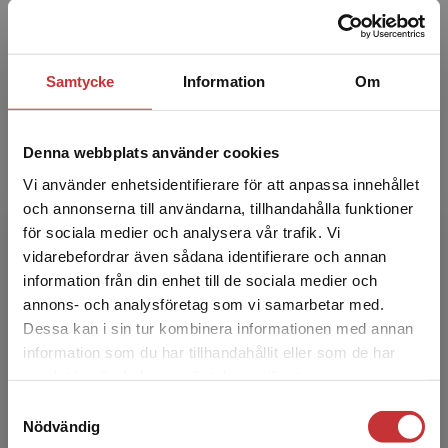
Författare
Samtycke
Information
Om
Denna webbplats använder cookies
Carl Dahlström
Vi använder enhetsidentifierare för att anpassa innehållet
och annonserna till användarna, tillhandahålla funktioner
Carl Dahlström är professor i statsvetenskap
för sociala medier och analysera vår trafik. Vi
vid Göteborgs universitet. Han är verksam vid
Begränsad fraktregion
vidarebefordrar även sådana identifierare och annan
The Quality of Government Institute och har
information från din enhet till de sociala medier och
varit gästfo...
annons- och analysföretag som vi samarbetar med.
Dessa kan i sin tur kombinera informationen med annan
information som du har tillhandahållit eller som de har
Det verkar som att du besöker
samlat in när du har använt deras tjänster.
studentlitteratur.se via en enhet utanför Sverige.
Samtyckesval
Vi erbjuder inte leveranser utanför Sverige. För
Nödvändig
att kunna slutföra ett köp måste