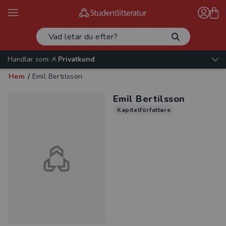
Handlar som:
Privatkund
Hem
/
Emil Bertilsson
Emil Bertilsson
Kapitelförfattare