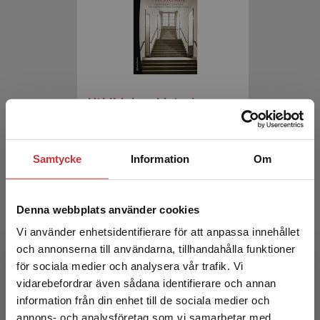
Utbildningshistoria
Larsson, E - Westberg, J (red.)
Samtycke
Information
Om
552 kr
inkl. moms
Exkl. moms: 521 kr
Denna webbplats använder cookies
Vi använder enhetsidentifierare för att anpassa innehållet
och annonserna till användarna, tillhandahålla funktioner
för sociala medier och analysera vår trafik. Vi
Begränsad fraktregion
vidarebefordrar även sådana identifierare och annan
information från din enhet till de sociala medier och
annons- och analysföretag som vi samarbetar med.