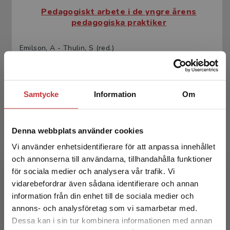
Pedagogiskt arbete i de yngre årens
pedagogiska praktiker
Emilson, A - Thulin, S (red.)
404 kr
inkl. moms
Exkl. moms: 381 kr
Samtycke
Information
Om
Denna webbplats använder cookies
Vi använder enhetsidentifierare för att anpassa innehållet
och annonserna till användarna, tillhandahålla funktioner
för sociala medier och analysera vår trafik. Vi
Begränsad fraktregion
vidarebefordrar även sådana identifierare och annan
Pedagogiskt arbete i de yngre årens
information från din enhet till de sociala medier och
pedagogiska praktiker
annons- och analysföretag som vi samarbetar med.
Dessa kan i sin tur kombinera informationen med annan
Emilson, A - Thulin, S (red.)