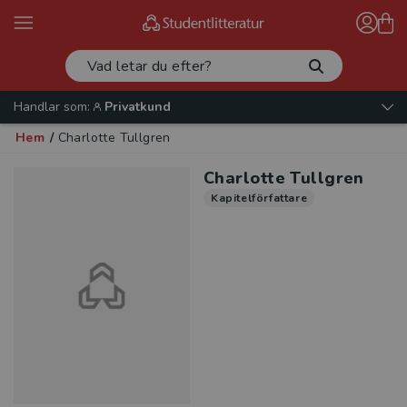
Handlar som:
Privatkund
Hem
/
Charlotte Tullgren
Charlotte Tullgren
Kapitelförfattare