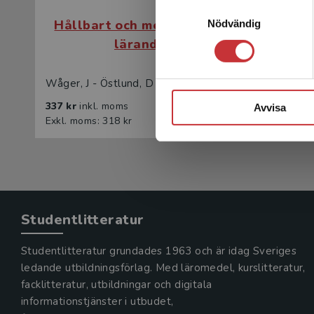
Samtyckesval
Hållbart och meningsfullt
Hållb
Nödvändig
lärande
Wåger, J - Östlund, D
Wåger, J 
337 kr
inkl. moms
209 kr
in
Avvisa
Exkl. moms: 318 kr
Exkl. mom
Studentlitteratur
Studentlitteratur grundades 1963 och är idag Sveriges
ledande utbildningsförlag. Med läromedel, kurslitteratur,
facklitteratur, utbildningar och digitala
informationstjänster i utbudet,