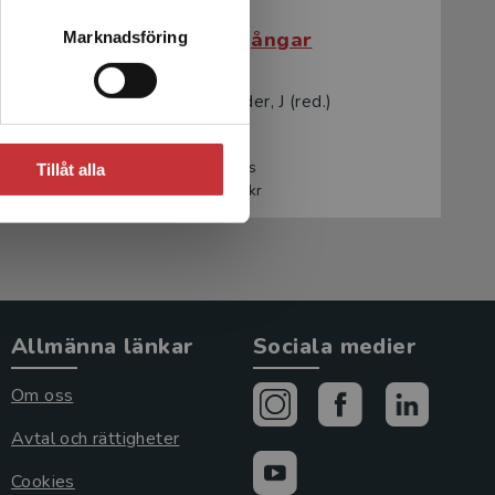
Barns övergångar
Marknadsföring
Lillvist, A - Wilder, J (red.)
205 kr
inkl. moms
Tillåt alla
Exkl. moms: 193 kr
Allmänna länkar
Sociala medier
Om oss
Avtal och rättigheter
Cookies