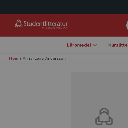
Läromedel
Kurslitt
Hem
/
Anna-Lena Andersson