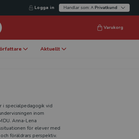
Logga in
Handlar som:
Privatkund
Varukorg
örfattare
Aktuellt
n
or i specialpedagogik vid
undervisningen inom
 MDU. Anna-Lena
ssituationen för elever med
 och föräldrars perspektiv.