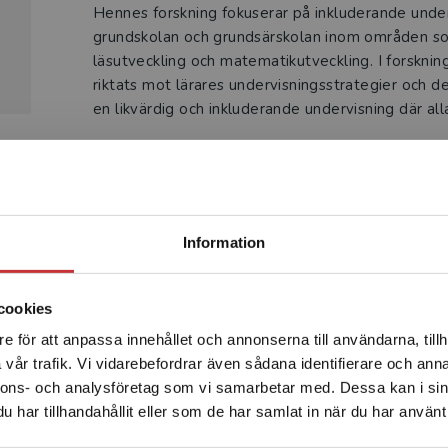
Hennes forskning fokuserar på inkluderande under
grundskolan och grundsärskolan inom områden som
läsutveckling och matematikutveckling. I forskning
riktats mot lärares undervisningsstrategier och d
en likvärdig och inkluderande undervisning där all
Begränsad fraktregion
Produkter
Information
cookies
e för att anpassa innehållet och annonserna till användarna, tillh
Det verkar som att du besöker studentlitteratur.se via en
vår trafik. Vi vidarebefordrar även sådana identifierare och anna
enhet utanför Sverige. Vi erbjuder inte leveranser utanför
nnons- och analysföretag som vi samarbetar med. Dessa kan i sin
Sverige. För att kunna slutföra ett köp måste
har tillhandahållit eller som de har samlat in när du har använt 
leveransadressen vara i Sverige.
Läs mer