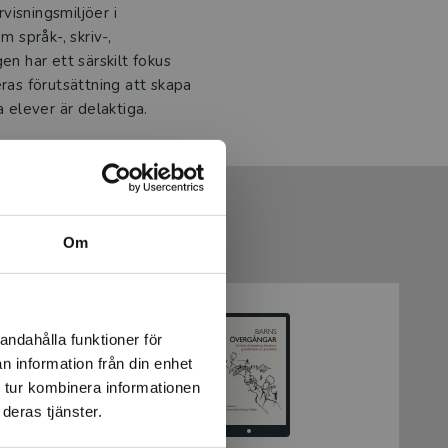
visningsmiljöer i
 språk-, skriv-,
en har ett särskilt fokus
eras förutsättning att skapa
a elever är delaktiga.
Om
andahålla funktioner för
n information från din enhet
 tur kombinera informationen
deras tjänster.