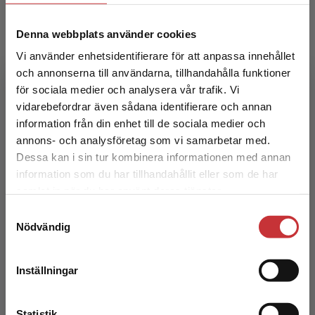
Denna webbplats använder cookies
Vi använder enhetsidentifierare för att anpassa innehållet
Inkomstskatt del 2
och annonserna till användarna, tillhandahålla funktioner
för sociala medier och analysera vår trafik. Vi
Begränsad fraktregion
Melz, Peter m.fl.
vidarebefordrar även sådana identifierare och annan
information från din enhet till de sociala medier och
553 kr
inkl. moms
annons- och analysföretag som vi samarbetar med.
Exkl. moms: 522 kr
Dessa kan i sin tur kombinera informationen med annan
information som du har tillhandahållit eller som de har
Det verkar som att du besöker
samlat in när du har använt deras tjänster.
studentlitteratur.se via en enhet utanför Sverige.
Samtyckesval
Vi erbjuder inte leveranser utanför Sverige. För
Nödvändig
att kunna slutföra ett köp måste
leveransadressen vara i Sverige.
Läs mer
Inställningar
Kontakta kundservice
Inkomstskatt del 2
Statistik