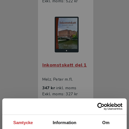
Exkl. moms: 522 kr
Inkomstskatt del 1
Melz, Peter m.fl.
347 kr
inkl. moms
Exkl. moms: 327 kr
Samtycke
Information
Om