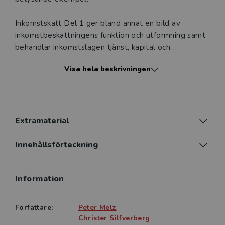
Inkomstskatt Del 1 ger bland annat en bild av
inkomstbeskattningens funktion och utformning samt
behandlar inkomstslagen tjänst, kapital och
näringsverksamhet. Vidare presenteras huvudlinjerna i
Visa hela beskrivningen
företags­beskattningen.
Inkomstskatt lämpar sig för utbildningen i skatterätt
på jurist- och ekonomprogrammen. Tack vare god
struktur, omfattande redovisning av eller hänvisning
Extramaterial
till praxis samt fördjupade diskussioner kan böckerna
också användas i den praktiska yrkesutövningen och
Innehållsförteckning
som kurslitteratur för vidareutbildningar.
Information
I böckerna beaktas publicerat material till och med
den 15 november 2024.
Författare:
Peter Melz
Christer Silfverberg