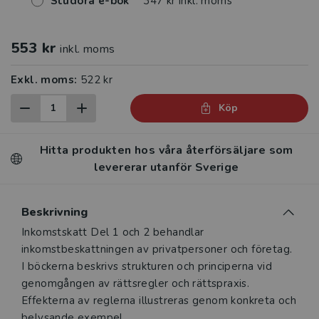
Studora e-bok
347 kr inkl. moms
553 kr
inkl. moms
Exkl. moms:
522 kr
Köp
Hitta produkten hos våra återförsäljare som
levererar utanför Sverige
Beskrivning
Beskrivning
Inkomstskatt Del 1 och 2 behandlar
inkomstbeskattningen av privat­personer och företag.
I böckerna beskrivs strukturen och principerna vid
genomgången av rättsregler och rättspraxis.
Effekterna av reglerna illustreras genom konkreta och
belysande exempel.