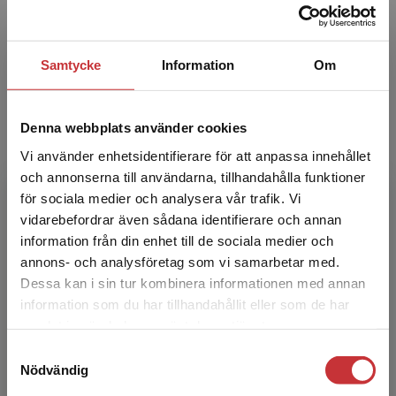
Peter Melz, professor emeritus i finansrätt.
Samtycke
Information
Om
Denna webbplats använder cookies
Vi använder enhetsidentifierare för att anpassa innehållet
och annonserna till användarna, tillhandahålla funktioner
för sociala medier och analysera vår trafik. Vi
Christer Silfverberg
Begränsad fraktregion
vidarebefordrar även sådana identifierare och annan
information från din enhet till de sociala medier och
Christer Silfverberg, f.d. justitieråd i Högsta
annons- och analysföretag som vi samarbetar med.
förvaltningsdomstolen och f.d. professor i
Dessa kan i sin tur kombinera informationen med annan
finansrätt.
information som du har tillhandahållit eller som de har
Det verkar som att du besöker
samlat in när du har använt deras tjänster.
studentlitteratur.se via en enhet utanför Sverige.
Samtyckesval
Vi erbjuder inte leveranser utanför Sverige. För
Nödvändig
att kunna slutföra ett köp måste