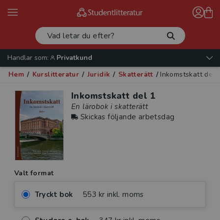
Handlar som:
Privatkund
Hem
/
Kurslitteratur
/
Juridik
/
Skatterätt
/
Inkomstskatt del 
Inkomstskatt del 1
En lärobok i skatterätt
Skickas följande arbetsdag
Valt format
Tryckt bok
553 kr inkl. moms