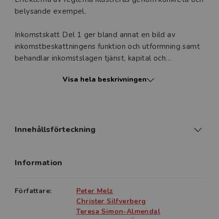
belysande exempel.
Inkomstskatt Del 1 ger bland annat en bild av
inkomstbeskattningens funktion och utformning samt
behandlar inkomstslagen tjänst, kapital och
näringsverksamhet. Vidare presenteras huvudlinjerna i
Visa hela beskrivningen
företags­beskattningen.
Inkomstskatt lämpar sig för utbildningen i skatterätt
på jurist- och ekonomprogrammen. Tack vare god
struktur, omfattande redovisning av eller hänvisning
Innehållsförteckning
till praxis samt fördjupade diskussioner kan böckerna
också användas i den praktiska yrkesutövningen och
Information
som kurslitteratur för vidareutbildningar.
I böckerna beaktas publicerat material till och med
Författare:
Peter Melz
den 15 november 2024.
Christer Silfverberg
Teresa Simon-Almendal