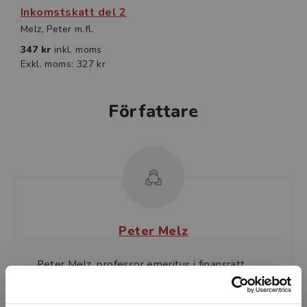
Inkomstskatt del 2
Melz, Peter m.fl.
347 kr
inkl. moms
Exkl. moms: 327 kr
Författare
Peter Melz
Peter Melz, professor emeritus i finansrätt.