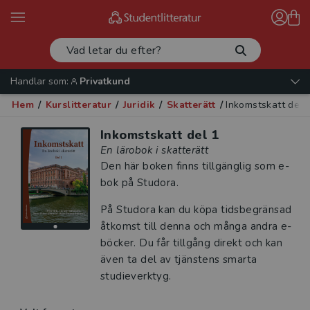
Handlar som:
Privatkund
Hem
/
Kurslitteratur
/
Juridik
/
Skatterätt
/
Inkomstskatt del 
Inkomstskatt del 1
En lärobok i skatterätt
Den här boken finns tillgänglig som e-
bok på Studora.
På Studora kan du köpa tidsbegränsad
åtkomst till denna och många andra e-
böcker. Du får tillgång direkt och kan
även ta del av tjänstens smarta
studieverktyg.