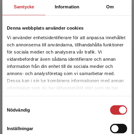
Samtycke
Information
Om
Denna webbplats använder cookies
Christer Silfverberg
Vi använder enhetsidentifierare för att anpassa innehållet
och annonserna till användarna, tillhandahålla funktioner
Christer Silfverberg, f.d. justitieråd i Högsta
för sociala medier och analysera vår trafik. Vi
Begränsad fraktregion
förvaltningsdomstolen och f.d. professor i
vidarebefordrar även sådana identifierare och annan
finansrätt.
information från din enhet till de sociala medier och
annons- och analysföretag som vi samarbetar med.
Dessa kan i sin tur kombinera informationen med annan
information som du har tillhandahållit eller som de har
Det verkar som att du besöker
samlat in när du har använt deras tjänster.
studentlitteratur.se via en enhet utanför Sverige.
Samtyckesval
Vi erbjuder inte leveranser utanför Sverige. För
Nödvändig
att kunna slutföra ett köp måste
leveransadressen vara i Sverige.
Läs mer
Teresa Simon-Almendal
Inställningar