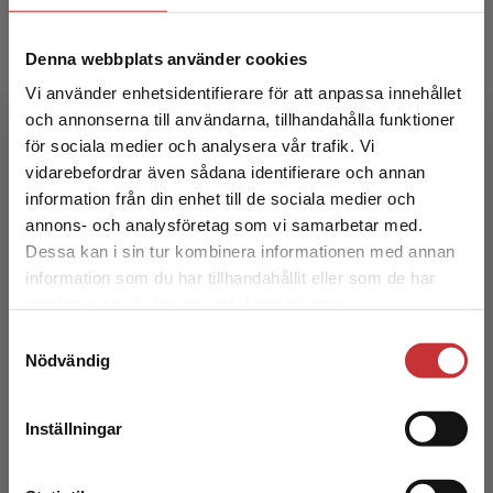
Denna webbplats använder cookies
Vi använder enhetsidentifierare för att anpassa innehållet
och annonserna till användarna, tillhandahålla funktioner
Interkulturella dimensioner
för sociala medier och analysera vår trafik. Vi
Begränsad fraktregion
vidarebefordrar även sådana identifierare och annan
Lorentz, H - Bergstedt, B
information från din enhet till de sociala medier och
212 kr
inkl. moms
annons- och analysföretag som vi samarbetar med.
Exkl. moms: 200 kr
Dessa kan i sin tur kombinera informationen med annan
information som du har tillhandahållit eller som de har
Det verkar som att du besöker
samlat in när du har använt deras tjänster.
studentlitteratur.se via en enhet utanför Sverige.
Samtyckesval
Vi erbjuder inte leveranser utanför Sverige. För
Nödvändig
att kunna slutföra ett köp måste
leveransadressen vara i Sverige.
Läs mer
Inställningar
Kontakta kundservice
Diskursanalys