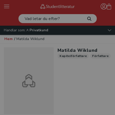
Handlar som:
Privatkund
Hem
/
Matilda Wiklund
Matilda Wiklund
Kapitelförfattare
Författare