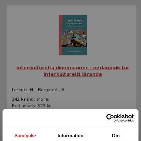
Interkulturella dimensioner - pedagogik för
interkulturellt lärande
Lorentz, H - Bergstedt, B
342 kr
inkl. moms
Exkl. moms: 323 kr
Samtycke
Information
Om