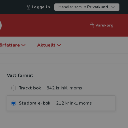
Logga in
Handlar som:
Privatkund
Varukorg
örfattare
Aktuellt
Valt format
Tryckt bok
342 kr inkl. moms
Studora e-bok
212 kr inkl. moms