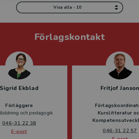
Visa alla - 10
Förlagskontakt
Sigrid Ekblad
Fritjof Janso
Förläggare
Förlagskoordinat
tbildning och pedagogik
Kurslitteratur o
Kompetensutveckl
046-31 22 38
046-31 22 57
E-post
E-post