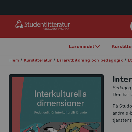
Läromedel
Kurslitt
Hem
/
Kurslitteratur
/
Lärarutbildning och pedagogik
/
E
Inte
Pedagogik
Den här b
På Studo
andra e-b
tjänstens