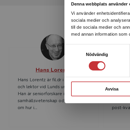
Denna webbplats använder 
Vi använder enhetsidentifierar
sociala medier och analysera 
till de sociala medier och a
med annan information som du 
Samtyckesval
Nödvändig
Hans Lorentz
B
Hans Lorentz är fil.dr i pedagogik
Bosse Be
och lektor vid Lunds universitet.
pedagogi
Avvisa
Han är seniorforskare i kultur- och
Østfold,
samhällsvetenskap och har forskat
undervis
om hur i...
post-kva