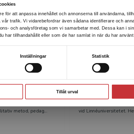
cookies
e för att anpassa innehållet och annonserna till användarna, tillh
Det verkar som att du besöker studentlitteratur.se via en
Författare
vår trafik. Vi vidarebefordrar även sådana identifierare och anna
enhet utanför Sverige. Vi erbjuder inte leveranser utanför
nnons- och analysföretag som vi samarbetar med. Dessa kan i sin
Sverige. För att kunna slutföra ett köp måste
har tillhandahållit eller som de har samlat in när du har använt 
leveransadressen vara i Sverige.
Läs mer
Kontakta kundservice
Inställningar
Statistik
osse Bergstedt
Helen Avery
Stäng
rgstedt är professor i
Helen Avery är forskare v
k vid Høgskolen I
Centrum för avancerade
Tillåt urval
 Norge. Han forskar och
mellanösternstudier vid 
ar i vetenskapsteori,
universitet och lektor i ar
litativ metod, pedag...
vid Linnéuniversitetet. Hen