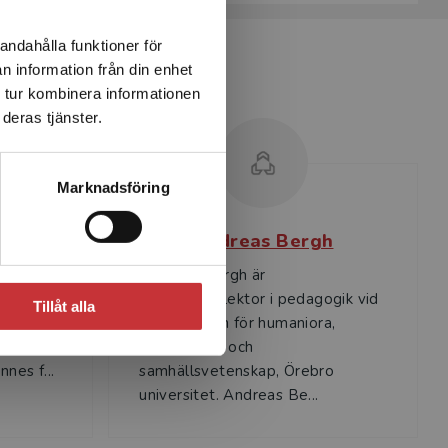
andahålla funktioner för
n information från din enhet
 tur kombinera informationen
deras tjänster.
Marknadsföring
Andreas Bergh
id
Andreas Bergh är
universitetslektor i pedagogik vid
Tillåt alla
Lunds
Institutionen för humaniora,
abiska
utbildnings- och
nes f...
samhällsvetenskap, Örebro
universitet. Andreas Be...