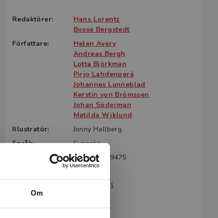
Redaktörer:
Hans Lorentz
Bosse Bergstedt
Författare:
Helen Avery
Andreas Bergh
Lotta Björkman
Pirjo Lahdenperä
Johannes Lunneblad
Kerstin von Brömssen
Johan Söderman
Matilda Wiklund
Illustratör:
Jonny Hallberg
Språk:
Svenska
ISBN:
9789144189475
Utgivningsår:
2021
Artikelnummer:
43290-SB01
Om
Upplaga:
Första