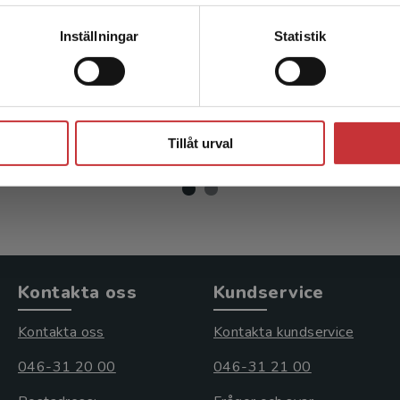
Kontakta kundservice
Inställningar
Statistik
tegisk marknadsföring
Lojalitet på riktigt
tröm, M
Boström, M - Sundström, 
Stäng
r
inkl. moms
350 kr
inkl. moms
Tillåt urval
moms: 219 kr
Exkl. moms: 330 kr
Kontakta oss
Kundservice
Kontakta oss
Kontakta kundservice
046-31 20 00
046-31 21 00