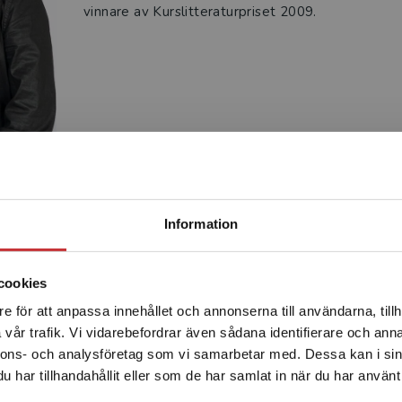
vinnare av Kurslitteraturpriset 2009.
Begränsad fraktregion
Information
Produkter
cookies
e för att anpassa innehållet och annonserna till användarna, tillh
Det verkar som att du besöker studentlitteratur.se via en
vår trafik. Vi vidarebefordrar även sådana identifierare och anna
enhet utanför Sverige. Vi erbjuder inte leveranser utanför
nnons- och analysföretag som vi samarbetar med. Dessa kan i sin
Sverige. För att kunna slutföra ett köp måste
har tillhandahållit eller som de har samlat in när du har använt 
leveransadressen vara i Sverige.
Läs mer