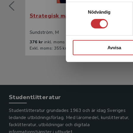
Samtyckesval
Nödvändig
Strategisk marknadsföring
Stra
Sundström, M
Sunds
376 kr
inkl. moms
232 k
Avvisa
Exkl. moms: 355 kr
Exkl. 
Studentlitteratur
Studentlitteratur grundades 1963 och är idag Sveriges
ledande utbildningsförlag. Med läromedel, kurslitteratur,
facklitteratur, utbildningar och digitala
informationstjänster i utbudet,