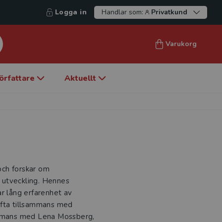
Logga in
Handlar som:
Privatkund
Varukorg
örfattare
Aktuellt
och forskar om
 utveckling. Hennes
ar lång erfarenhet av
ofta tillsammans med
sammans med Lena Mossberg,