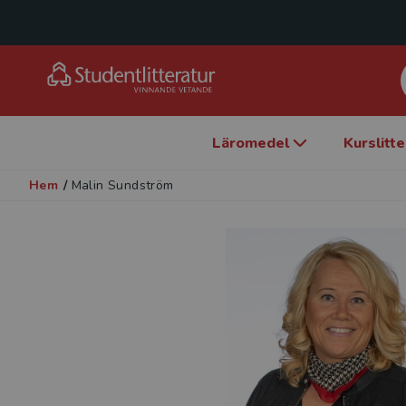
Läromedel
Kurslitt
Hem
/
Malin Sundström