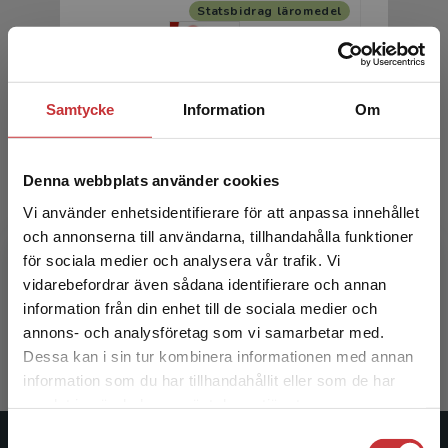
Statsbidrag läromedel
Samtycke
Information
Om
Denna webbplats använder cookies
Favorit matematik 1A Utökat
Favori
stöd Lärarpaket - Tryckt +
stöd 
Vi använder enhetsidentifierare för att anpassa innehållet
Digitalt 36 mån
och annonserna till användarna, tillhandahålla funktioner
för sociala medier och analysera vår trafik. Vi
Begränsad fraktregion
Ristola, Kerttu m.fl.
Ristola, Ke
vidarebefordrar även sådana identifierare och annan
information från din enhet till de sociala medier och
599 kr
inkl. moms
599 kr
ink
Exkl. moms: 565 kr
Exkl. moms
annons- och analysföretag som vi samarbetar med.
Dessa kan i sin tur kombinera informationen med annan
information som du har tillhandahållit eller som de har
Det verkar som att du besöker
samlat in när du har använt deras tjänster.
studentlitteratur.se via en enhet utanför Sverige.
Samtyckesval
Vi erbjuder inte leveranser utanför Sverige. För