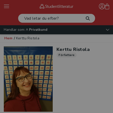
Handlar som:
Privatkund
Hem
/
Kerttu Ristola
Kerttu Ristola
Författare