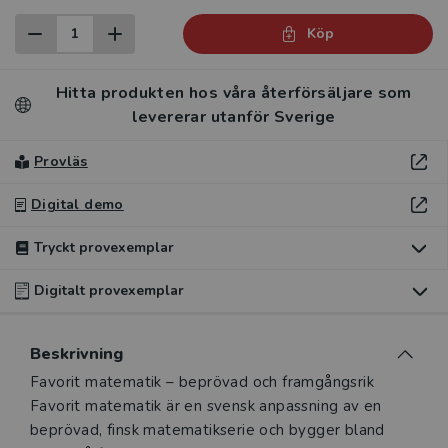
Köp
Hitta produkten hos våra återförsäljare som
levererar utanför Sverige
Provläs
Digital demo
Tryckt provexemplar
Digitalt provexemplar
Du som undervisar kan beställa ett kostnadsfritt
Du som undervisar kan beställa ett kostnadsfritt
Beskrivning
tryckt provexemplar av den här produkten.
digitalt provexemplar av den här produkten.
Beskrivning
Favorit matematik – beprövad och framgångsrik
Ett tryckt provexemplar ger dig möjlighet att i lugn och ro
Favorit matematik är en svensk anpassning av en
Ett digitalt provexemplar ger dig tillgång till det digitala
utvärdera hur produkten passar in i din undervisning.
beprövad, finsk matematikserie och bygger bland
läromedlet där den digitala boken ingår under tre