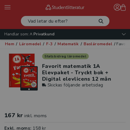
Handlar som:
Privatkund
Hem
/
Läromedel
/
F-3
/
Matematik
/
Basläromedel
/
Favori
Statsbidrag läromedel
Favorit matematik 1A
Elevpaket - Tryckt bok +
Digital elevlicens 12 mån
Skickas följande arbetsdag
167 kr
inkl. moms
Exkl. moms:
158 kr