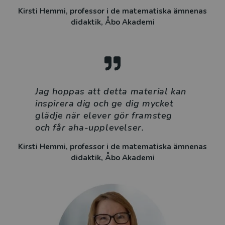
verksamma i Sverige.
Kirsti Hemmi, professor i de matematiska ämnenas
didaktik, Åbo Akademi
Produktionsstöd för detta läromedel har erhållits från
Specialpedagogiska Skolmyndigheten.
Jag hoppas att detta material kan
inspirera dig och ge dig mycket
glädje när elever gör framsteg
och får aha-upplevelser.
Kirsti Hemmi, professor i de matematiska ämnenas
didaktik, Åbo Akademi