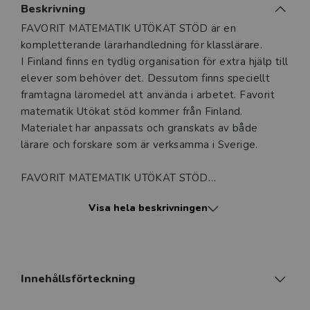
Beskrivning
Beskrivning
FAVORIT MATEMATIK UTÖKAT STÖD är en
kompletterande lärarhandledning för klasslärare.
I Finland finns en tydlig organisation för extra hjälp till
elever som behöver det. Dessutom finns speciellt
framtagna läromedel att använda i arbetet. Favorit
matematik Utökat stöd kommer från Finland.
Materialet har anpassats och granskats av både
lärare och forskare som är verksamma i Sverige.
FAVORIT MATEMATIK UTÖKAT STÖD
KOMPLETTERAR FAVORIT MATEMATIK
Visa hela beskrivningen
LÄRARHANDLEDNING
Favorit matematik Utökat stöd är en kompletterande
lärarhandledning som används tillsammans med
Favorit matematik Lärarhandledning. I Favorit
matematik Utökat stöd finns förutom förslag på olika
Innehållsförteckning
former av aktiviteter, också filmer som visar hur man