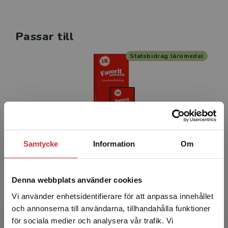
Passar till
Statsbidrag läromedel
Favorit matematik 1B Lärarpaket - Tryckt bok +
Samtycke
Information
Om
Digital lärarlicens 36 mån
Haapaniemi, Sirpa m.fl.
367 kr
inkl. moms
Denna webbplats använder cookies
Exkl. moms: 346 kr
Vi använder enhetsidentifierare för att anpassa innehållet
och annonserna till användarna, tillhandahålla funktioner
Relaterat
för sociala medier och analysera vår trafik. Vi