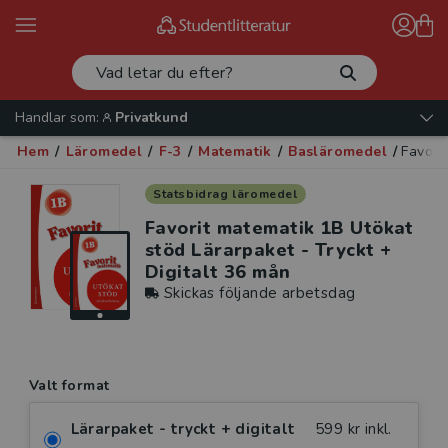
Handlar som:
Privatkund
Hem
/
Läromedel
/
F-3
/
Matematik
/
Basläromedel
/
Favori
Statsbidrag läromedel
Favorit matematik 1B Utökat
stöd Lärarpaket - Tryckt +
Digitalt 36 mån
Skickas följande arbetsdag
Valt format
Lärarpaket - tryckt + digitalt
599 kr inkl.