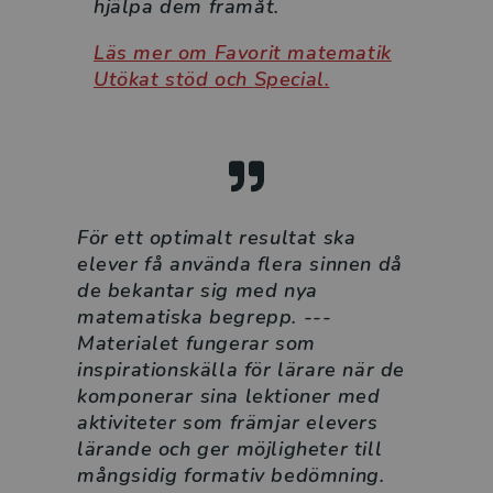
hjälpa dem framåt.
Förutom de lektionsspecifika förslagen innehåller
Favorit matematik Utökat stöd också instruktioner
Läs mer om
Favorit matematik
och material som du vid behov kan använda för att
Utökat stöd
och
Special.
befästa grundläggande begrepp hos eleverna.
DIGITALA RESURSER
Med lärarhandledningens digitala resurs får du
tillgång till flera praktiska verktyg för din
undervisning. Du får bland annat tillgång till
För ett optimalt resultat ska
matteordlista för åk 1-6, basprov och
elever få använda flera sinnen då
nedladdningsbara kopieringsunderlag.
de bekantar sig med nya
matematiska begrepp. ---
FAVORIT MATEMATIK-SERIEN
Materialet fungerar som
Favorit matematik är ett basläromedel i matematik
inspirationskälla för lärare när de
med en gedigen, välfungerande och tydlig struktur.
komponerar sina lektioner med
Materialet kommer från Finland där det är uppskattat
aktiviteter som främjar elevers
för strukturen och de goda resultaten hos eleverna.
lärande och ger möjligheter till
Det beprövade och framgångsrika läromedlet har
mångsidig formativ bedömning.
granskats av både lärare och forskare som är