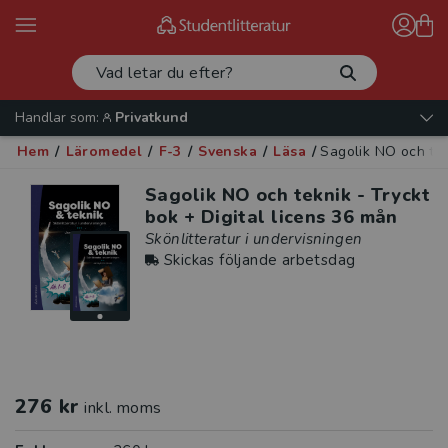
Handlar som:
Privatkund
Hem
/
Läromedel
/
F-3
/
Svenska
/
Läsa
/
Sagolik NO och tek
Sagolik NO och teknik - Tryckt
bok + Digital licens 36 mån
Skönlitteratur i undervisningen
Skickas följande arbetsdag
276 kr
inkl. moms