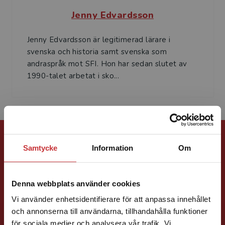
Jenny Edvardsson
Jenny Edvardsson är legitimerad lärare i
svenska och historia samt svenska som
andraspråk mot SFI. Hon har sedan slutet av
1990-talet arbetat i sko...
Förlagskontakt
Samtycke
Information
Om
Denna webbplats använder cookies
Vi använder enhetsidentifierare för att anpassa innehållet
och annonserna till användarna, tillhandahålla funktioner
Jessica Kabrell
för sociala medier och analysera vår trafik. Vi