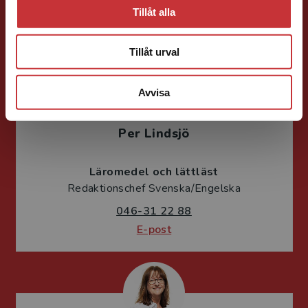
046-31 21 65
Tillåt alla
E-post
Tillåt urval
Avvisa
Per Lindsjö
Läromedel och lättläst
Redaktionschef Svenska/Engelska
046-31 22 88
E-post