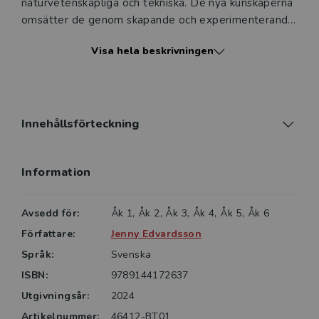
naturvetenskapliga och tekniska. De nya kunskaperna
omsätter de genom skapande och experimenterande.
Visa hela beskrivningen
De skönlitterära texterna kan trigga elevernas
nyfikenhet och utveckla deras skolspråk samtidigt
som de utgör en alternativ ingång till NO-ämnena och
tekniken.
Innehållsförteckning
Information
Avsedd för:
Åk 1, Åk 2, Åk 3, Åk 4, Åk 5, Åk 6
Författare:
Jenny Edvardsson
Språk:
Svenska
ISBN:
9789144172637
Utgivningsår:
2024
Artikelnummer:
46412-BT01