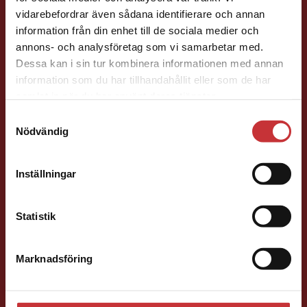
Begränsad fraktregion
vidarebefordrar även sådana identifierare och annan
Läromedelsutvecklare
Läromedel och
information från din enhet till de sociala medier och
lättläst
annons- och analysföretag som vi samarbetar med.
SO
Dessa kan i sin tur kombinera informationen med annan
information som du har tillhandahållit eller som de har
046-31 21 81
Det verkar som att du besöker
samlat in när du har använt deras tjänster.
E-post
studentlitteratur.se via en enhet utanför Sverige.
Samtyckesval
Vi erbjuder inte leveranser utanför Sverige. För
Nödvändig
att kunna slutföra ett köp måste
leveransadressen vara i Sverige.
Läs mer
Inställningar
Kontakta kundservice
Eva Skarp
Statistik
Läromedelsutvecklare
Läromedel och
Marknadsföring
Stäng
lättläst
Matematik F-6