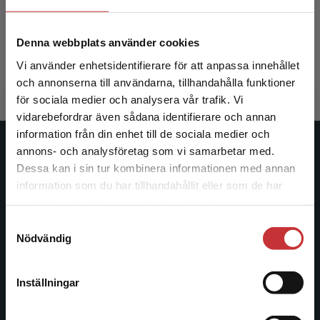
Björk, L - Furåker, B (red.)
Björk, L - 
Denna webbplats använder cookies
275 kr
inkl. moms
436 kr
ink
Vi använder enhetsidentifierare för att anpassa innehållet
Exkl. moms: 259 kr
Exkl. moms
och annonserna till användarna, tillhandahålla funktioner
för sociala medier och analysera vår trafik. Vi
Begränsad fraktregion
vidarebefordrar även sådana identifierare och annan
information från din enhet till de sociala medier och
annons- och analysföretag som vi samarbetar med.
Studentlitteratur
Dessa kan i sin tur kombinera informationen med annan
information som du har tillhandahållit eller som de har
Studentlitteratur grundades 1963 och är idag Sveriges
Det verkar som att du besöker
samlat in när du har använt deras tjänster.
ledande utbildningsförlag. Med läromedel, kurslitteratur,
studentlitteratur.se via en enhet utanför Sverige.
facklitteratur, utbildningar och digitala
Samtyckesval
Vi erbjuder inte leveranser utanför Sverige. För
Nödvändig
informationstjänster i utbudet, finns Studentlitteratur med
att kunna slutföra ett köp måste
längs hela kunskapsresan.
leveransadressen vara i Sverige.
Läs mer
Inställningar
Kontakta oss
Kontakta kundservice