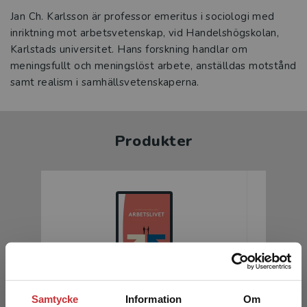
Jan Ch. Karlsson är professor emeritus i sociologi med
inriktning mot arbetsvetenskap, vid Handelshögskolan,
Karlstads universitet. Hans forskning handlar om
meningsfullt och meningslöst arbete, anställdas motstånd
samt realism i samhällsvetenskaperna.
Produkter
Samtycke
Information
Om
Arbetslivet
Arbetsli