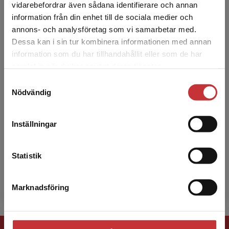
Begränsad fraktregion
Göteborgs universitet.
vidarebefordrar även sådana identifierare och annan
information från din enhet till de sociala medier och
annons- och analysföretag som vi samarbetar med.
Dessa kan i sin tur kombinera informationen med annan
information som du har tillhandahållit eller som de har
Det verkar som att du besöker
samlat in när du har använt deras tjänster.
studentlitteratur.se via en enhet utanför Sverige.
Samtyckesval
Vi erbjuder inte leveranser utanför Sverige. För
Nödvändig
att kunna slutföra ett köp måste
Jan Ch Karlsson
leveransadressen vara i Sverige.
Läs mer
Inställningar
Jan Ch. Karlsson är professor emeritus i
Kontakta kundservice
sociologi med inriktning mot arbetsvetenskap,
vid Handelshögskolan, Karlstads universitet.
Statistik
Hans forskning ...
Marknadsföring
Stäng