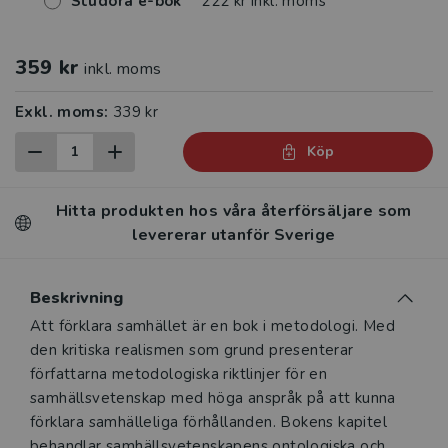
Studora e-bok
222 kr inkl. moms
359 kr
inkl. moms
Exkl. moms:
339 kr
Köp
Hitta produkten hos våra återförsäljare som
levererar utanför Sverige
Beskrivning
Beskrivning
Att förklara samhället är en bok i metodologi. Med
den kritiska realismen som grund presenterar
författarna metodologiska riktlinjer för en
samhällsvetenskap med höga anspråk på att kunna
förklara samhälleliga förhållanden. Bokens kapitel
behandlar samhällsvetenskapens ontologiska och