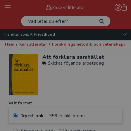
Handlar som:
Privatkund
Hem
/
Kurslitteratur
/
Forskningsmetodik och vetenskapste
Att förklara samhället
Skickas följande arbetsdag
Valt format
Tryckt bok
359 kr inkl. moms