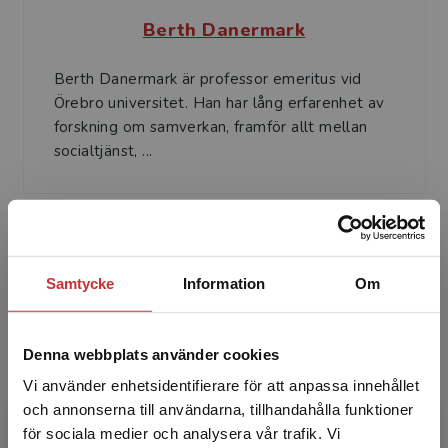
Berth Danermark
Berth Danermark är professor emeritus vid
Örebro universitet. Han har lång erfarenhet av
forskning om samverkan, framför allt mellan
socialtjänst, ...
Samtycke
Information
Om
Mats Ekström
Denna webbplats använder cookies
Mats Ekström är professor i medie- och
Vi använder enhetsidentifierare för att anpassa innehållet
kommunikationsvetenskap vid Institutionen för
och annonserna till användarna, tillhandahålla funktioner
journalistik, medier och kommunikation,
för sociala medier och analysera vår trafik. Vi