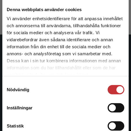
445 kr
inkl. moms
345 kr
ink
Denna webbplats använder cookies
Exkl. moms: 420 kr
Exkl. moms
Vi använder enhetsidentifierare för att anpassa innehållet
och annonserna till användarna, tillhandahålla funktioner
för sociala medier och analysera vår trafik. Vi
Begränsad fraktregion
vidarebefordrar även sådana identifierare och annan
information från din enhet till de sociala medier och
Studentlitteratur
annons- och analysföretag som vi samarbetar med.
Dessa kan i sin tur kombinera informationen med annan
Studentlitteratur grundades 1963 och är idag Sveriges
information som du har tillhandahållit eller som de har
ledande utbildningsförlag. Med läromedel, kurslitteratur,
Det verkar som att du besöker
samlat in när du har använt deras tjänster.
facklitteratur, utbildningar och digitala
studentlitteratur.se via en enhet utanför Sverige.
informationstjänster i utbudet, finns Studentlitteratur med
Samtyckesval
Vi erbjuder inte leveranser utanför Sverige. För
Nödvändig
längs hela kunskapsresan.
att kunna slutföra ett köp måste
leveransadressen vara i Sverige.
Läs mer
Kontakta oss
Inställningar
Kontakta kundservice
Kontakta oss
Statistik