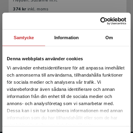
Heyden, Susanne m.fl.
374 kr
inkl. moms
Exkl. moms: 353 kr
Samtycke
Information
Om
Denna webbplats använder cookies
Vi använder enhetsidentifierare för att anpassa innehållet
och annonserna till användarna, tillhandahålla funktioner
Introduktion till strukturmekaniken
för sociala medier och analysera vår trafik. Vi
Begränsad fraktregion
vidarebefordrar även sådana identifierare och annan
Heyden, Susanne m.fl.
information från din enhet till de sociala medier och
annons- och analysföretag som vi samarbetar med.
231 kr
inkl. moms
Dessa kan i sin tur kombinera informationen med annan
Exkl. moms: 218 kr
information som du har tillhandahållit eller som de har
Det verkar som att du besöker
samlat in när du har använt deras tjänster.
studentlitteratur.se via en enhet utanför Sverige.