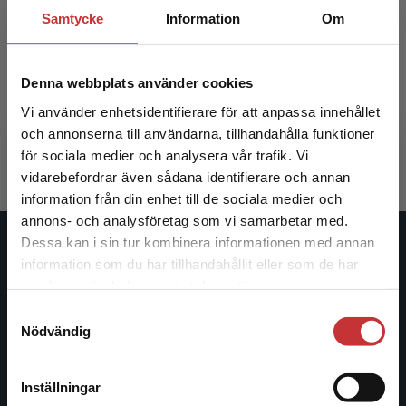
Talk On 1 - Digital lärarlicens 12
Ears On 2
Samtycke
Information
Om
mån
Augutis, Cecilia
Augutis, C
Denna webbplats använder cookies
Vi använder enhetsidentifierare för att anpassa innehållet
248 kr
inkl. moms
413 kr
ink
och annonserna till användarna, tillhandahålla funktioner
Exkl. moms: 234 kr
Exkl. moms
för sociala medier och analysera vår trafik. Vi
Begränsad fraktregion
vidarebefordrar även sådana identifierare och annan
information från din enhet till de sociala medier och
annons- och analysföretag som vi samarbetar med.
Dessa kan i sin tur kombinera informationen med annan
Studentlitteratur
information som du har tillhandahållit eller som de har
Det verkar som att du besöker
samlat in när du har använt deras tjänster.
studentlitteratur.se via en enhet utanför Sverige.
Studentlitteratur grundades 1963 och är idag Sveriges
Samtyckesval
Vi erbjuder inte leveranser utanför Sverige. För
ledande utbildningsförlag. Med läromedel, kurslitteratur,
Nödvändig
att kunna slutföra ett köp måste
facklitteratur, utbildningar och digitala
leveransadressen vara i Sverige.
Läs mer
informationstjänster i utbudet, finns Studentlitteratur med
längs hela kunskapsresan.
Inställningar