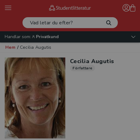
Handlar som:
Privatkund
Hem
/
Cecilia Augutis
Cecilia Augutis
Författare