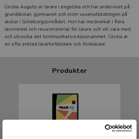
Cecilia Augutis är lärare i engelska och har undervisat på
grundskolan, gymnasiet och inom vuxenutbildningen på
skolor i Göteborgsområdet. Hon har medverkat i flera
läromedel och resursmaterial för lärare och vill vara med
och utveckla det kommunikativa klassrummet. Cecilia är
en ofta anlitad lärarfortbildare och föreläsare.
Produkter