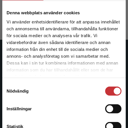
Denna webbplats använder cookies
483 kr
inkl. moms
3 080 kr
i
Exkl. moms: 456 kr
Exkl. moms
Vi använder enhetsidentifierare för att anpassa innehållet
och annonserna till användarna, tillhandahålla funktioner
för sociala medier och analysera vår trafik. Vi
Begränsad fraktregion
vidarebefordrar även sådana identifierare och annan
information från din enhet till de sociala medier och
Studentlitteratur
annons- och analysföretag som vi samarbetar med.
Dessa kan i sin tur kombinera informationen med annan
Studentlitteratur grundades 1963 och är idag Sveriges
information som du har tillhandahållit eller som de har
Det verkar som att du besöker
ledande utbildningsförlag. Med läromedel, kurslitteratur,
samlat in när du har använt deras tjänster.
studentlitteratur.se via en enhet utanför Sverige.
facklitteratur, utbildningar och digitala
Samtyckesval
Vi erbjuder inte leveranser utanför Sverige. För
informationstjänster i utbudet, finns Studentlitteratur med
Nödvändig
att kunna slutföra ett köp måste
längs hela kunskapsresan.
leveransadressen vara i Sverige.
Läs mer
Inställningar
Kontakta oss
Kontakta kundservice
Kontakta oss
Statistik