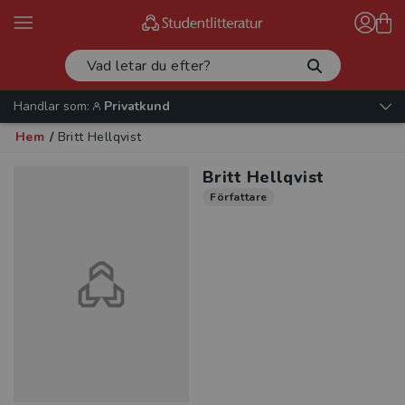
Handlar som:
Privatkund
Hem
/
Britt Hellqvist
Britt Hellqvist
Författare