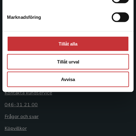
046-31 20 00
Marknadsföring
Stäng
Postadress:
Box 141
221 00 Lund
Tillåt alla
Besöksadress:
Åkergränden 1
Tillåt urval
Kundservice
Avvisa
Kontakta kundservice
046-31 21 00
Frågor och svar
Köpvillkor