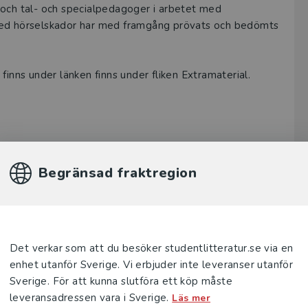
 och tal- och specialpedagoger i arbetet med
 med hörselskador har med framgång prövats och bedömts
finns under länken finns under fliken Extramaterial.
Begränsad fraktregion
Författare
Det verkar som att du besöker studentlitteratur.se via en
enhet utanför Sverige. Vi erbjuder inte leveranser utanför
Sverige. För att kunna slutföra ett köp måste
leveransadressen vara i Sverige.
Läs mer