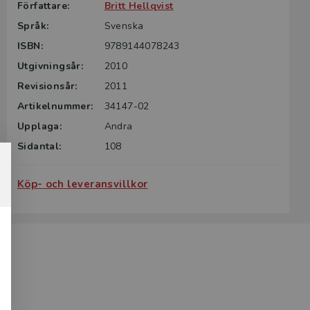
Författare:
Britt Hellqvist
Språk:
Svenska
ISBN:
9789144078243
Utgivningsår:
2010
Revisionsår:
2011
Artikelnummer:
34147-02
Upplaga:
Andra
Sidantal:
108
Köp- och leveransvillkor