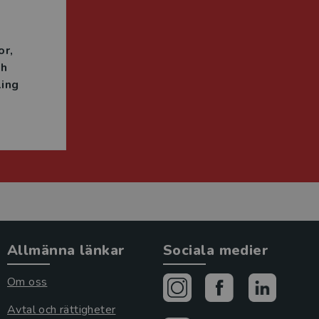
n
or
ch
ing
Allmänna länkar
Sociala medier
Om oss
Avtal och rättigheter