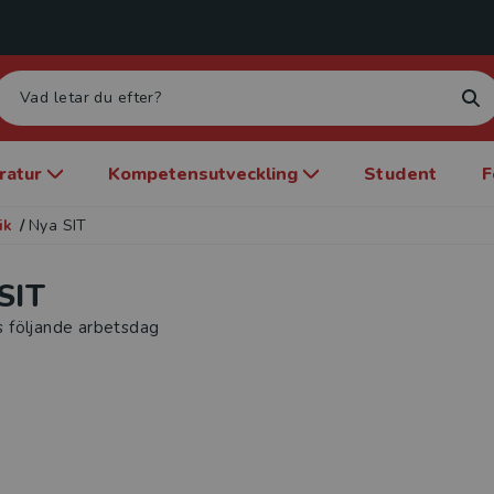
eratur
Kompetensutveckling
Student
F
ik
/
Nya SIT
SIT
s följande arbetsdag