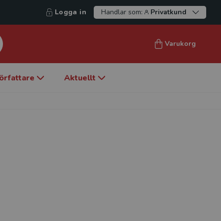
Logga in
Handlar som:
Privatkund
Varukorg
örfattare
Aktuellt