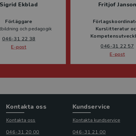
Sigrid Ekblad
Fritjof Janso
Förläggare
Förlagskoordinat
tbildning och pedagogik
Kurslitteratur o
Kompetensutveckl
046-31 22 38
046-31 22 57
E-post
E-post
Kontakta oss
Kundservice
Kontakta oss
Kontakta kundservice
046-31 20 00
046-31 21 00