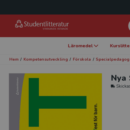
Läromedel
Kurslitt
Hem
/
Kompetensutveckling
/
Förskola
/
Specialpedagog
Nya 
Skicka