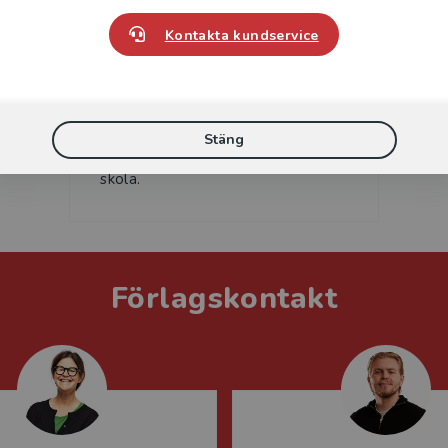
Kontakta kundservice
Britt Hellqvist
Britt Hellquist är logoped med
Stäng
inriktning mot barn i förskola och
skola.
Förlagskontakt