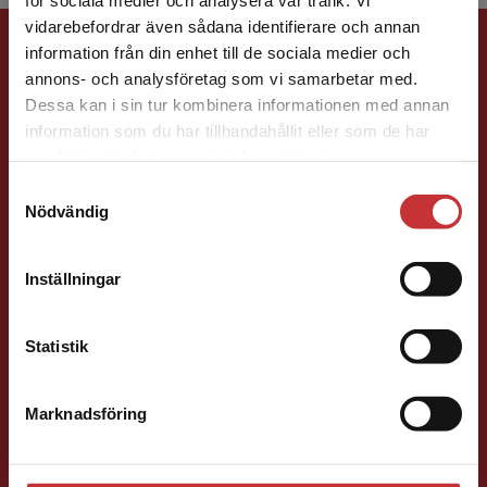
Begränsad fraktregion
vidarebefordrar även sådana identifierare och annan
Förlagskontakt
information från din enhet till de sociala medier och
annons- och analysföretag som vi samarbetar med.
Dessa kan i sin tur kombinera informationen med annan
information som du har tillhandahållit eller som de har
Det verkar som att du besöker
samlat in när du har använt deras tjänster.
studentlitteratur.se via en enhet utanför Sverige.
Samtyckesval
Vi erbjuder inte leveranser utanför Sverige. För
Nödvändig
Sigrid Ekblad
att kunna slutföra ett köp måste
leveransadressen vara i Sverige.
Läs mer
Förläggare
Inställningar
Kontakta kundservice
Lärarutbildning och pedagogik
046-31 22 38
Statistik
E-post
Marknadsföring
Stäng