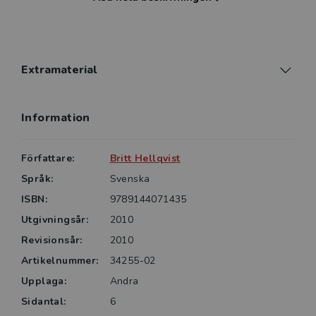
var barnets eventuella brister i språkförståelsen finns.
Utförlig manual finns i spiralboken.
Mer information om Nya SIT finns under fliken
Extramaterial.
Extramaterial
Information
Författare:
Britt Hellqvist
Språk:
Svenska
ISBN:
9789144071435
Utgivningsår:
2010
Revisionsår:
2010
Artikelnummer:
34255-02
Upplaga:
Andra
Sidantal:
6