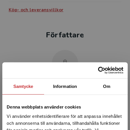
Köp- och leveransvillkor
Författare
Britt Hellqvist
Samtycke
Information
Om
Britt Hellquist är logoped med inriktning mot
barn i förskola och skola.
Denna webbplats använder cookies
Vi använder enhetsidentifierare för att anpassa innehållet
och annonserna till användarna, tillhandahålla funktioner
för sociala medier och analysera vår trafik. Vi