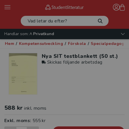
Handlar som:
Privatkund
Hem
/
Kompetensutveckling
/
Förskola
/
Specialpedagogik
Nya SIT testblankett (50 st.)
Skickas följande arbetsdag
588 kr
inkl. moms
Exkl. moms:
555 kr