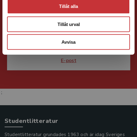
Tillåt alla
Fritjof Janson
Tillåt urval
Förlagskoordinator
Kurslitteratur och
Kompetensutveckling
Avvisa
046-31 22 57
E-post
;
Studentlitteratur
Studentlitteratur grundades 1963 och är idag Sveriges