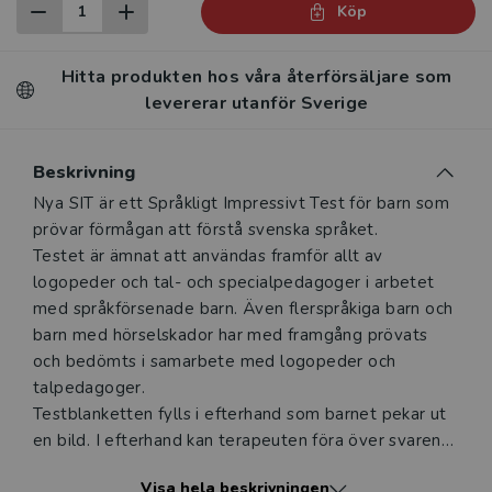
Köp
Hitta produkten hos våra återförsäljare som
levererar utanför Sverige
Beskrivning
Beskrivning
Nya SIT är ett Språkligt Impressivt Test för barn som
prövar förmågan att förstå svenska språket.
Testet är ämnat att användas framför allt av
logopeder och tal- och specialpedagoger i arbetet
med språkförsenade barn. Även flerspråkiga barn och
barn med hörselskador har med framgång prövats
och bedömts i samarbete med logopeder och
talpedagoger.
Testblanketten fylls i efterhand som barnet pekar ut
en bild. I efterhand kan terapeuten föra över svaren
till olika kolumner och får då en överskådlig bild över
Visa hela beskrivningen