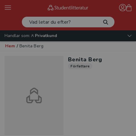
Handlar som:
Privatkund
Hem
/
Benita Berg
Benita Berg
Författare