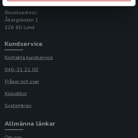
Besöksadress:
Åkergränden 1
Kundservice
Kontakta kundservice
046-31 21 00
Frågor och svar
Köpvillkor
Systemkrav
Allmänna länkar
Om oss