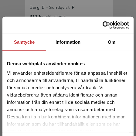
Berg, B - Sundqvist, P
312 kr
inkl. moms
Exkl. moms: 294 kr
Samtycke
Information
Om
Denna webbplats använder cookies
Vi använder enhetsidentifierare för att anpassa innehållet
och annonserna till användarna, tillhandahålla funktioner
för sociala medier och analysera vår trafik. Vi
Matematik i förskolans miljöer
Begränsad fraktregion
vidarebefordrar även sådana identifierare och annan
information från din enhet till de sociala medier och
Berg, B - Sundqvist, P
annons- och analysföretag som vi samarbetar med.
193 kr
inkl. moms
Dessa kan i sin tur kombinera informationen med annan
Exkl. moms: 182 kr
information som du har tillhandahållit eller som de har
Det verkar som att du besöker
samlat in när du har använt deras tjänster.
studentlitteratur.se via en enhet utanför Sverige.