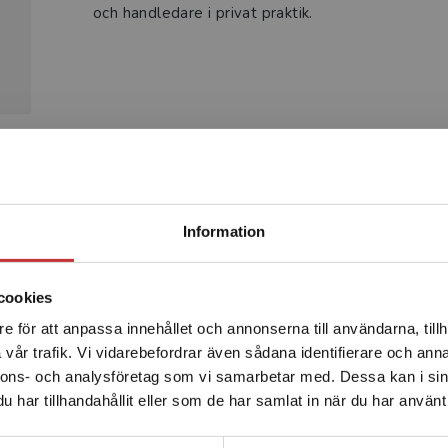
och handledare i privat praktik.
Produkter
Begränsad fraktregion
Information
cookies
e för att anpassa innehållet och annonserna till användarna, tillh
Det verkar som att du besöker studentlitteratur.se via en
vår trafik. Vi vidarebefordrar även sådana identifierare och anna
enhet utanför Sverige. Vi erbjuder inte leveranser utanför
nnons- och analysföretag som vi samarbetar med. Dessa kan i sin
Sverige. För att kunna slutföra ett köp måste
har tillhandahållit eller som de har samlat in när du har använt 
leveransadressen vara i Sverige.
Läs mer