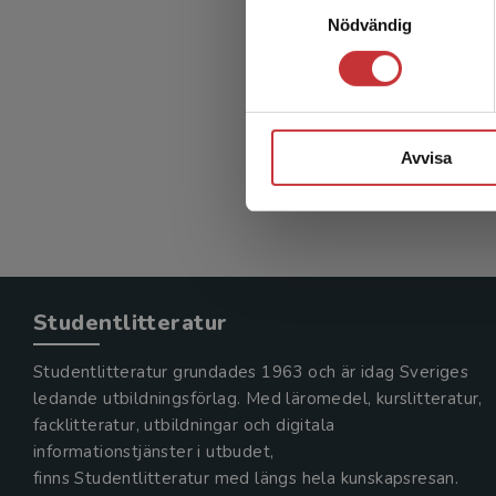
Probl
Nödvändig
och
Lantz, Ann
405 kr
in
Avvisa
Exkl. mom
Studentlitteratur
Studentlitteratur grundades 1963 och är idag Sveriges
ledande utbildningsförlag. Med läromedel, kurslitteratur,
facklitteratur, utbildningar och digitala
informationstjänster i utbudet,
finns Studentlitteratur med längs hela kunskapsresan.