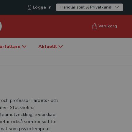
Logga in
Handlar som:
Privatkund
Varukorg
örfattare
Aktuellt
 och professor i arbets- och
ionen, Stockholms
 teamutveckling, ledarskap
betar också som konsult för
annat som psykoterapeut