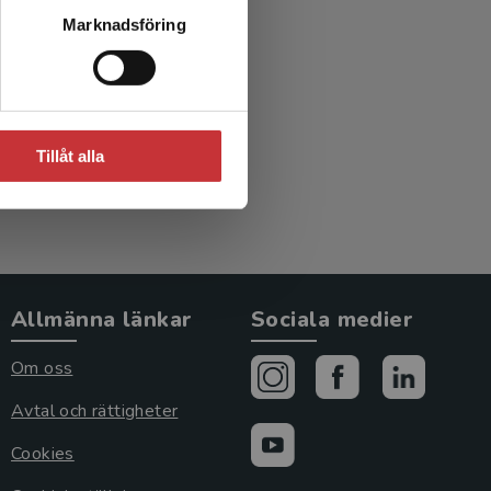
Marknadsföring
Tillåt alla
Allmänna länkar
Sociala medier
Om oss
Avtal och rättigheter
Cookies