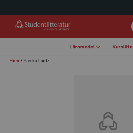
Läromedel
Kurslitt
Hem
/
Annika Lantz