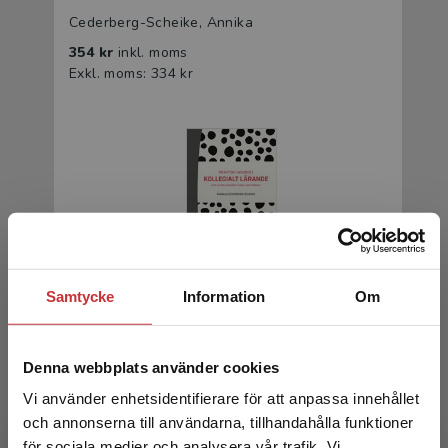
Cederberg-Scheike, Annika
354 kr
inkl. moms
Exkl. moms: 334 kr
Praktisk handbok i kollegialt lärande
Samtycke
Information
Om
Cederberg-Scheike, Annika
Denna webbplats använder cookies
365 kr
inkl. moms
Exkl. moms: 344 kr
Vi använder enhetsidentifierare för att anpassa innehållet
och annonserna till användarna, tillhandahålla funktioner
för sociala medier och analysera vår trafik. Vi