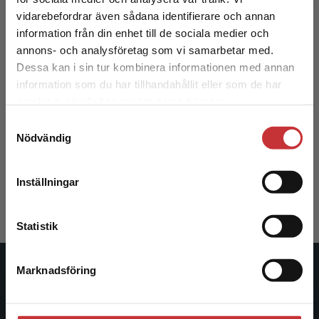
Begränsad fraktregion
vidarebefordrar även sådana identifierare och annan
information från din enhet till de sociala medier och
annons- och analysföretag som vi samarbetar med.
Dessa kan i sin tur kombinera informationen med annan
information som du har tillhandahållit eller som de har
Det verkar som att du besöker
samlat in när du har använt deras tjänster.
studentlitteratur.se via en enhet utanför Sverige.
Handledning för kollegialt lärande
Samtyckesval
Vi erbjuder inte leveranser utanför Sverige. För
Nödvändig
att kunna slutföra ett köp måste
Cederberg-Scheike, Annika
leveransadressen vara i Sverige.
Läs mer
354 kr
inkl. moms
Inställningar
Exkl. moms: 334 kr
Kontakta kundservice
Statistik
Marknadsföring
Stäng
Studentlitteratur
Studentlitteratur grundades 1963 och är idag Sveriges