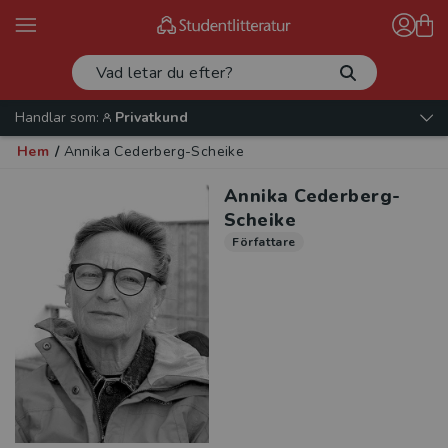
Handlar som:
Privatkund
Hem
/
Annika Cederberg-Scheike
Annika Cederberg-
Scheike
Författare