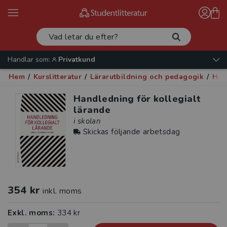
Handlar som:
Privatkund
Hem
/
Kurslitteratur
/
Lärarutbildning och pedagogik
/
Han
Handledning för kollegialt
lärande
i skolan
Skickas följande arbetsdag
354 kr
inkl. moms
Exkl. moms:
334 kr