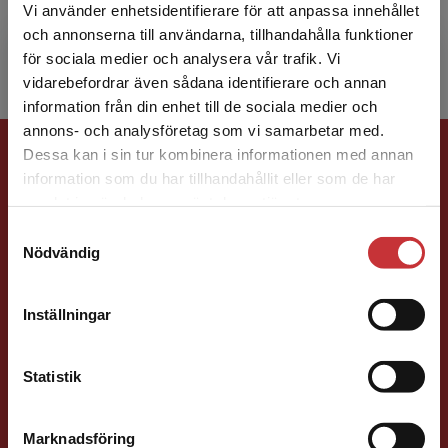
lärarutbildningen vid Malmö universitet. Hon
Vi använder enhetsidentifierare för att anpassa innehållet
har flera års erfarenhet av att leda...
och annonserna till användarna, tillhandahålla funktioner
för sociala medier och analysera vår trafik. Vi
Begränsad fraktregion
vidarebefordrar även sådana identifierare och annan
information från din enhet till de sociala medier och
annons- och analysföretag som vi samarbetar med.
Förlagskontakt
Dessa kan i sin tur kombinera informationen med annan
information som du har tillhandahållit eller som de har
Det verkar som att du besöker
samlat in när du har använt deras tjänster.
studentlitteratur.se via en enhet utanför Sverige.
Samtyckesval
Vi erbjuder inte leveranser utanför Sverige. För
Nödvändig
att kunna slutföra ett köp måste
leveransadressen vara i Sverige.
Läs mer
Susanna Magnusson
Inställningar
Kontakta kundservice
Förläggare
Statistik
Psykologi, Socialt arbete, Skolledning
046-31 22 05
Marknadsföring
Stäng