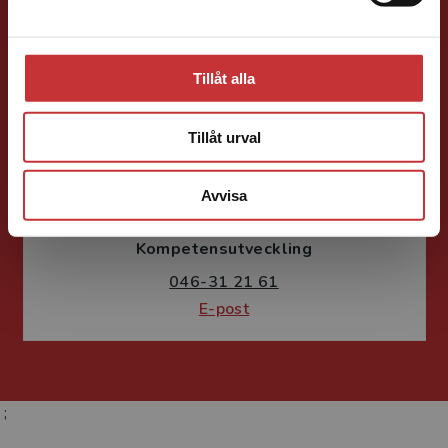
E-post
Tillåt alla
Tillåt urval
Susanne Borg-Törn
Avvisa
Förlagskoordinator
Kurslitteratur och
Kompetensutveckling
046-31 21 61
E-post
;