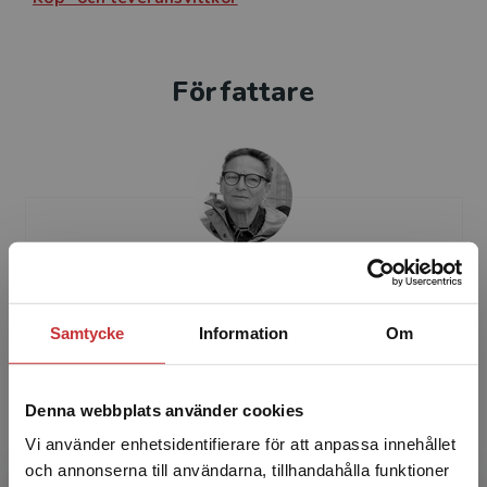
Författare
Annika Cederberg-Scheike
Samtycke
Information
Om
Annika Cederberg-Scheike är
universitetsadjunkt och undervisar på
lärarutbildningen vid Malmö universitet. Hon
Denna webbplats använder cookies
har flera års erfarenhet av att leda...
Vi använder enhetsidentifierare för att anpassa innehållet
och annonserna till användarna, tillhandahålla funktioner