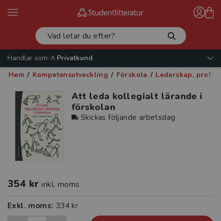
Handlar som:
Privatkund
Hem
/
Kompetensutveckling
/
Förskola
/
Ledarskap, profes
Att leda kollegialt lärande i
förskolan
Skickas följande arbetsdag
354 kr
inkl. moms
Exkl. moms:
334 kr