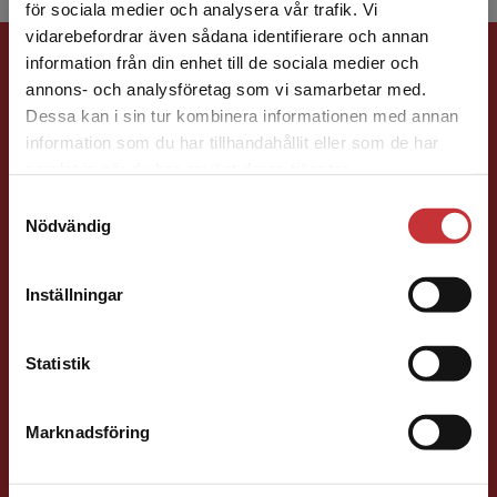
för sociala medier och analysera vår trafik. Vi
Begränsad fraktregion
vidarebefordrar även sådana identifierare och annan
Förlagskontakt
information från din enhet till de sociala medier och
annons- och analysföretag som vi samarbetar med.
Dessa kan i sin tur kombinera informationen med annan
information som du har tillhandahållit eller som de har
Det verkar som att du besöker
samlat in när du har använt deras tjänster.
studentlitteratur.se via en enhet utanför Sverige.
Samtyckesval
Vi erbjuder inte leveranser utanför Sverige. För
Nödvändig
Sigrid Ekblad
att kunna slutföra ett köp måste
leveransadressen vara i Sverige.
Läs mer
Inställningar
Förläggare
Kontakta kundservice
Lärarutbildning och pedagogik
046-31 22 38
Statistik
E-post
Marknadsföring
Stäng