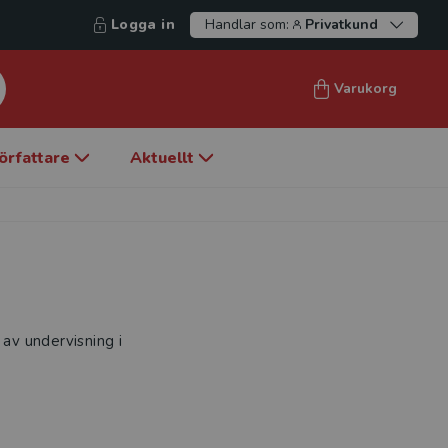
Logga in
Handlar som:
Privatkund
Varukorg
örfattare
Aktuellt
 av undervisning i