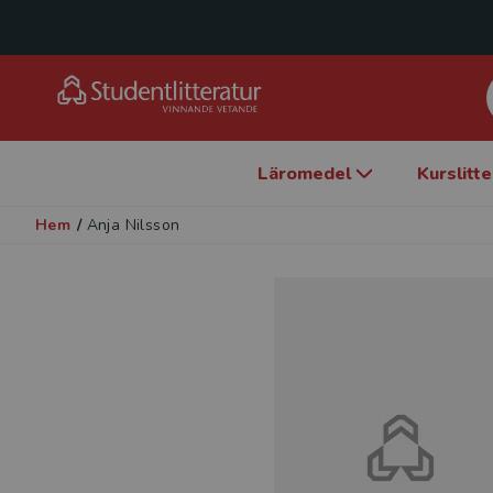
Läromedel
Kurslitt
Hem
/
Anja Nilsson