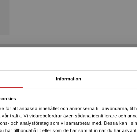
Produkter
Begränsad fraktregion
Information
cookies
e för att anpassa innehållet och annonserna till användarna, tillh
Det verkar som att du besöker studentlitteratur.se via en
vår trafik. Vi vidarebefordrar även sådana identifierare och anna
enhet utanför Sverige. Vi erbjuder inte leveranser utanför
nnons- och analysföretag som vi samarbetar med. Dessa kan i sin
Sverige. För att kunna slutföra ett köp måste
har tillhandahållit eller som de har samlat in när du har använt 
leveransadressen vara i Sverige.
Läs mer