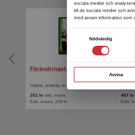
sociala medier och analysera 
till de sociala medier och a
med annan information som du 
Samtyckesval
Nödvändig
Förändringsledning
Förä
Avvisa
Hallin, Anette m.fl.
Hallin
252 kr
inkl. moms
407 k
Exkl. moms: 238 kr
Exkl. 