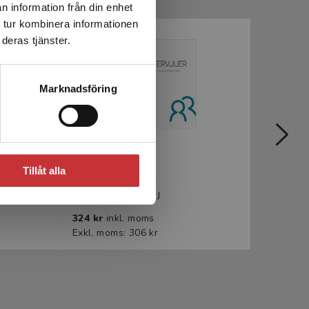
n information från din enhet
 tur kombinera informationen
deras tjänster.
Marknadsföring
t
Intervjuer
Meto
Tillåt alla
Hallin, A - Helin, J
Blomkv
324 kr
inkl. moms
351 k
Exkl. moms: 306 kr
Exkl. 