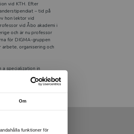
tion vid KTH. Efter
anderstipendiat – tid på
ev hon lektor vid
professor vid Åbo akademi i
erige och är nu professor
darna för DIGMA-gruppen
r arbete, organisering och
 a specialization in
the DIGMA-group at
 conditions and consequences
zing and management.
Om
andahålla funktioner för