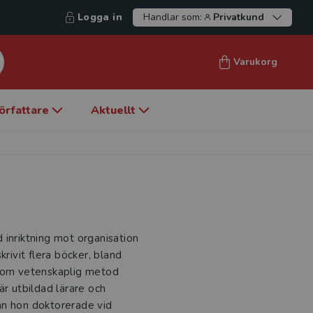
Logga in
Handlar som:
Privatkund
Varukorg
örfattare
Aktuellt
 inriktning mot organisation
krivit flera böcker, bland
h om vetenskaplig metod
är utbildad lärare och
an hon doktorerade vid