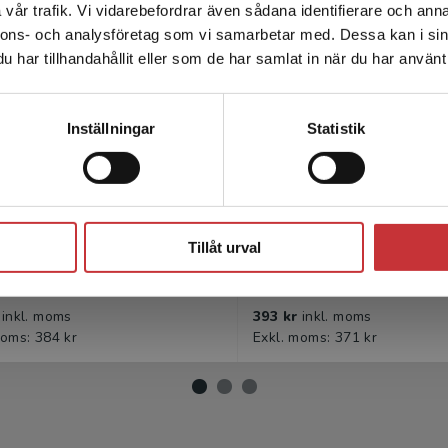
vår trafik. Vi vidarebefordrar även sådana identifierare och anna
enhet utanför Sverige. Vi erbjuder inte leveranser utanför
nnons- och analysföretag som vi samarbetar med. Dessa kan i sin
Sverige. För att kunna slutföra ett köp måste
har tillhandahållit eller som de har samlat in när du har använt 
leveransadressen vara i Sverige.
Läs mer
Kontakta kundservice
Inställningar
Statistik
Stäng
ndringsledning
Change Managemen
Tillåt urval
, Anette m.fl.
Hallin, A m.fl.
r
inkl. moms
393 kr
inkl. moms
moms: 384 kr
Exkl. moms: 371 kr