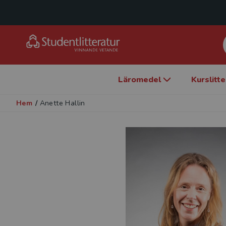
Läromedel
Kurslitt
Hem
/
Anette Hallin