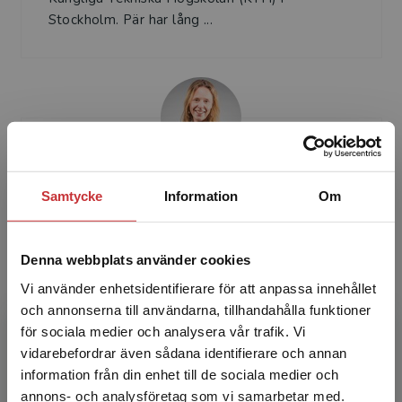
Stockholm. Pär har lång ...
Anette Hallin
Samtycke
Information
Om
Anette Hallin är professor i företagsekonomi
med inriktning mot organisation och ledning vid
Denna webbplats använder cookies
Mälardalens universitet. Hon har skrivit flera
Vi använder enhetsidentifierare för att anpassa innehållet
böcker,...
och annonserna till användarna, tillhandahålla funktioner
för sociala medier och analysera vår trafik. Vi
Begränsad fraktregion
vidarebefordrar även sådana identifierare och annan
information från din enhet till de sociala medier och
annons- och analysföretag som vi samarbetar med.