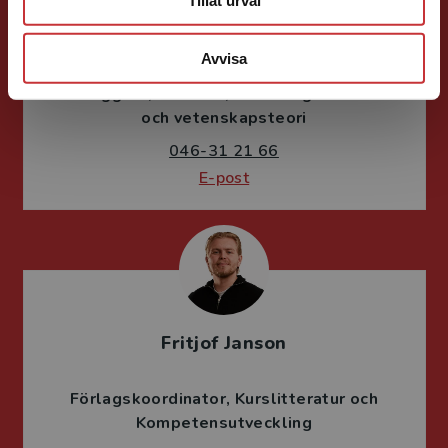
Ola Håkansson
Avvisa
Förläggare
Ekonomi
Forskningsmetodik
och vetenskapsteori
046-31 21 66
E-post
Fritjof Janson
Förlagskoordinator
Kurslitteratur och
Kompetensutveckling