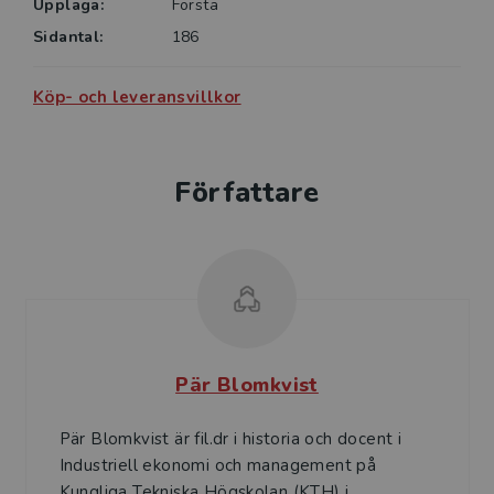
Upplaga:
Första
Sidantal:
186
Köp- och leveransvillkor
Författare
Pär Blomkvist
Pär Blomkvist är fil.dr i historia och docent i
Industriell ekonomi och mana­gement på
Kungliga Tekniska Högskolan (KTH) i