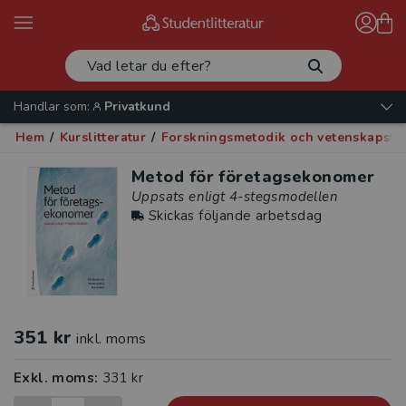
Handlar som:
Privatkund
Hem
/
Kurslitteratur
/
Forskningsmetodik och vetenskapste
Metod för företagsekonomer
Uppsats enligt 4-stegsmodellen
Skickas följande arbetsdag
351 kr
inkl. moms
Exkl. moms:
331 kr