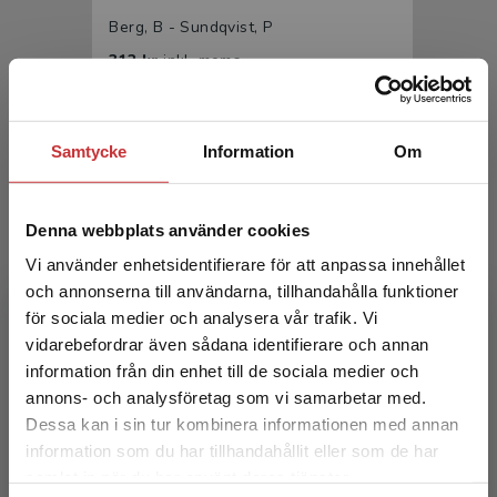
Berg, B - Sundqvist, P
312 kr
inkl. moms
Exkl. moms: 294 kr
Samtycke
Information
Om
Denna webbplats använder cookies
Vi använder enhetsidentifierare för att anpassa innehållet
och annonserna till användarna, tillhandahålla funktioner
för sociala medier och analysera vår trafik. Vi
Matematik i förskolans miljöer
Begränsad fraktregion
vidarebefordrar även sådana identifierare och annan
information från din enhet till de sociala medier och
Berg, B - Sundqvist, P
annons- och analysföretag som vi samarbetar med.
193 kr
inkl. moms
Dessa kan i sin tur kombinera informationen med annan
Exkl. moms: 182 kr
information som du har tillhandahållit eller som de har
Det verkar som att du besöker
samlat in när du har använt deras tjänster.
studentlitteratur.se via en enhet utanför Sverige.