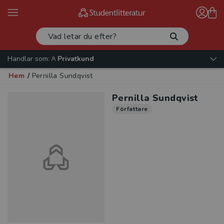
Handlar som:
Privatkund
Hem
/
Pernilla Sundqvist
Pernilla Sundqvist
Författare