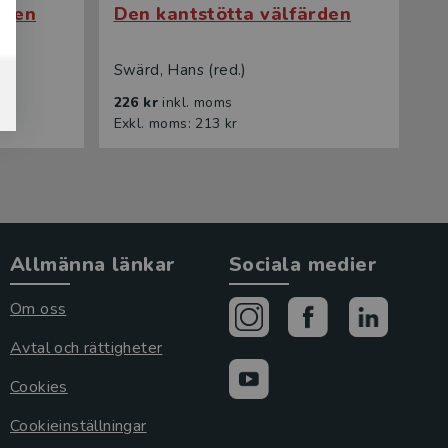
rden
Den kantstötta välfärden
Swärd, Hans (red.)
226 kr
inkl. moms
Exkl. moms: 213 kr
Allmänna länkar
Sociala medier
Om oss
Avtal och rättigheter
Cookies
Cookieinställningar