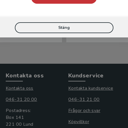
msorgen
Den kantstötta välfä
 Per Gunnar
Swärd, Hans (red.)
Stäng
kl. moms
365 kr
inkl. moms
s: 277 kr
Exkl. moms: 344 kr
Kontakta oss
Kundservice
Kontakta oss
Kontakta kundservice
046-31 20 00
046-31 21 00
Postadress:
Frågor och svar
Box 141
Köpvillkor
221 00 Lund