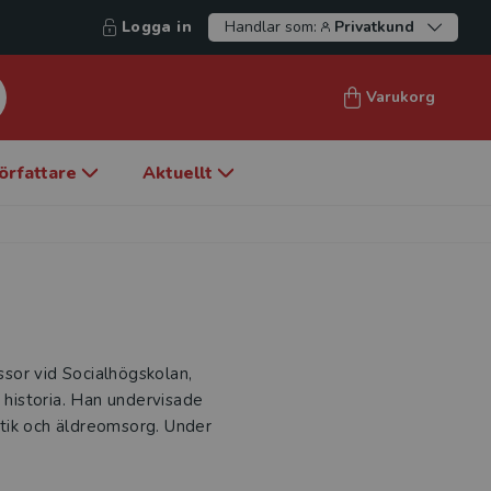
Logga in
Handlar som:
Privatkund
Varukorg
örfattare
Aktuellt
sor vid Socialhögskolan,
k historia. Han undervisade
tik och äldreomsorg. Under