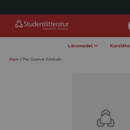
Läromedel
Kurslitt
Hem
/
Per Gunnar Edebalk