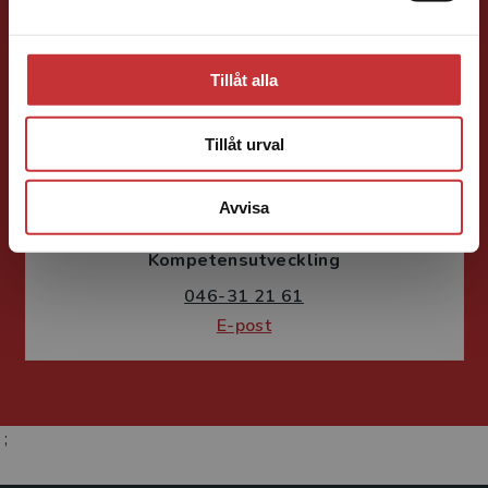
Tillåt alla
Tillåt urval
Susanne Borg-Törn
Avvisa
Förlagskoordinator
Kurslitteratur och
Kompetensutveckling
046-31 21 61
E-post
;