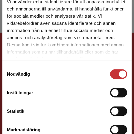
Vi använder enhetsidentifierare för att anpassa innehållet
historia. Han undervisad...
och annonserna till användarna, tillhandahålla funktioner
för sociala medier och analysera vår trafik. Vi
Begränsad fraktregion
vidarebefordrar även sådana identifierare och annan
information från din enhet till de sociala medier och
annons- och analysföretag som vi samarbetar med.
Förlagskontakt
Dessa kan i sin tur kombinera informationen med annan
information som du har tillhandahållit eller som de har
Det verkar som att du besöker
samlat in när du har använt deras tjänster.
studentlitteratur.se via en enhet utanför Sverige.
Samtyckesval
Vi erbjuder inte leveranser utanför Sverige. För
Nödvändig
att kunna slutföra ett köp måste
leveransadressen vara i Sverige.
Läs mer
Susanna Magnusson
Inställningar
Kontakta kundservice
Förläggare
Statistik
Psykologi, Socialt arbete, Skolledning
046-31 22 05
Marknadsföring
Stäng
E-post