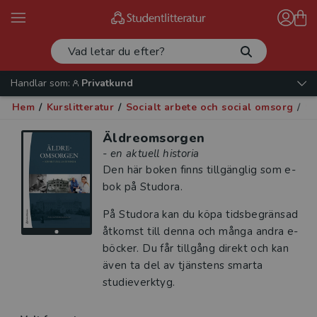
Handlar som:
Privatkund
Hem
/
Kurslitteratur
/
Socialt arbete och social omsorg
/
So
Äldreomsorgen
- en aktuell historia
Den här boken finns tillgänglig som e-
bok på Studora.
På Studora kan du köpa tidsbegränsad
åtkomst till denna och många andra e-
böcker. Du får tillgång direkt och kan
även ta del av tjänstens smarta
studieverktyg.