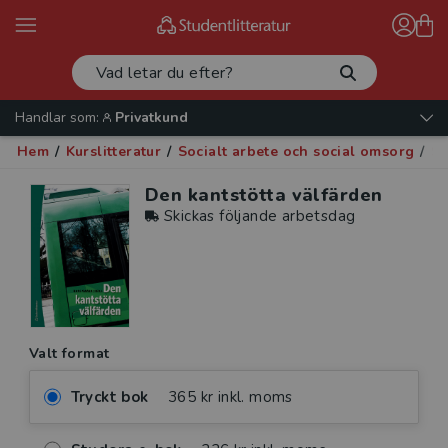
Handlar som:
Privatkund
Hem
/
Kurslitteratur
/
Socialt arbete och social omsorg
/
So
Den kantstötta välfärden
Skickas följande arbetsdag
Valt format
Tryckt bok
365 kr inkl. moms