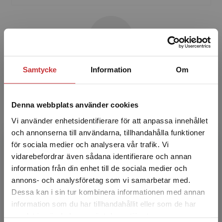
Samtycke
Information
Om
Magnus Danielsson
Magnus Danielson är fil.dr i journalistik och
Denna webbplats använder cookies
fil.mag. i historia och arbetar som studierektor
Vi använder enhetsidentifierare för att anpassa innehållet
för journalistutbildningen vid Stockholms
och annonserna till användarna, tillhandahålla funktioner
universite...
för sociala medier och analysera vår trafik. Vi
Begränsad fraktregion
vidarebefordrar även sådana identifierare och annan
information från din enhet till de sociala medier och
annons- och analysföretag som vi samarbetar med.
Dessa kan i sin tur kombinera informationen med annan
information som du har tillhandahållit eller som de har
Det verkar som att du besöker
samlat in när du har använt deras tjänster.
studentlitteratur.se via en enhet utanför Sverige.