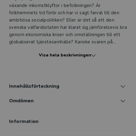
växande inkomstklyftor i befolkningen? Är
folkhemmets tid förbi och har vi sagt farväl till den
ambitiösa socialpolitiken? Eller är det så att den
svenska välfärdsstaten har klarat sig jämförelsevis bra
genom ekonomiska kriser och omställningen till ett
globaliserat tjänstesamhälle? Kanske svaren på
frågorna om välfärdssamhällets hälsoproblem beror
Visa hela beskrivningen
på vem man lyssnar på eller vad man jämför med?
I slutet av 1960-talet, under rekordåren i svensk
ekonomi, kom den banbrytande boken Den ofärdiga
välfärden ut. Den kom att säljas i rekordupplagor och
Innehållsförteckning
gjorde starkt avtryck i debatten om
välfärdssamhället. Boken kom att bli en
Omdömen
temperaturmätare på dåtidens välfärd och dess
brister. Nu har ett antal välfärdsforskare från flera
Information
olika discipliner gått samman för att analysera vad
som hänt med utvecklingen på ett antal