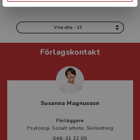
Visa alla - 13
Förlagskontakt
Susanna Magnusson
Förläggare
Psykologi, Socialt arbete, Skolledning
046-31 22 05