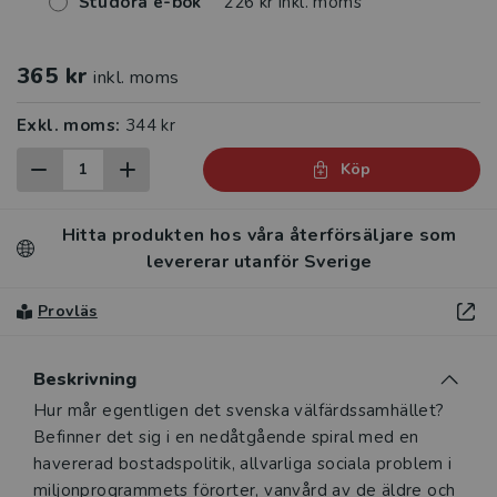
Studora e-bok
226 kr inkl. moms
365 kr
inkl. moms
Exkl. moms:
344 kr
Köp
Hitta produkten hos våra återförsäljare som
levererar utanför Sverige
Provläs
Beskrivning
Beskrivning
Hur mår egentligen det svenska välfärdssamhället?
Befinner det sig i en nedåtgående spiral med en
havererad bostadspolitik, allvarliga sociala problem i
miljonprogrammets förorter, vanvård av de äldre och