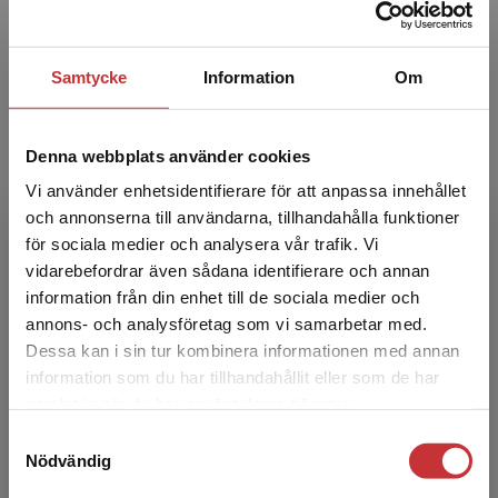
Favorit matematik 2B Special Lärarpaket -
Samtycke
Information
Om
Tryckt + Digital lärarlicens 36 mån
Ristola, Kerttu m.fl.
599 kr
inkl. moms
Denna webbplats använder cookies
Exkl. moms: 565 kr
Vi använder enhetsidentifierare för att anpassa innehållet
och annonserna till användarna, tillhandahålla funktioner
Statsbidrag läromedel
för sociala medier och analysera vår trafik. Vi
Begränsad fraktregion
vidarebefordrar även sådana identifierare och annan
information från din enhet till de sociala medier och
annons- och analysföretag som vi samarbetar med.
Dessa kan i sin tur kombinera informationen med annan
information som du har tillhandahållit eller som de har
Det verkar som att du besöker
samlat in när du har använt deras tjänster.
studentlitteratur.se via en enhet utanför Sverige.
Samtyckesval
Favorit matematik 3A Utökat stöd Lärarpaket -
Vi erbjuder inte leveranser utanför Sverige. För
Nödvändig
Tryckt + Digitalt 36 mån
att kunna slutföra ett köp måste
Karppinen, Jaana m.fl.
leveransadressen vara i Sverige.
Läs mer