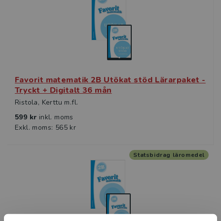
Favorit matematik 2B Utökat stöd Lärarpaket -
Tryckt + Digitalt 36 mån
Ristola, Kerttu m.fl.
599 kr
inkl. moms
Exkl. moms: 565 kr
Statsbidrag läromedel