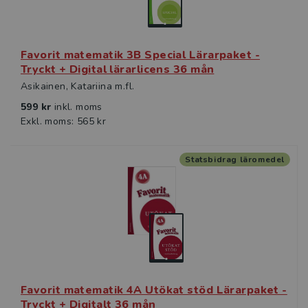
Favorit matematik 3B Special Lärarpaket -
Tryckt + Digital lärarlicens 36 mån
Asikainen, Katariina m.fl.
599 kr
inkl. moms
Exkl. moms: 565 kr
Statsbidrag läromedel
Favorit matematik 4A Utökat stöd Lärarpaket -
Tryckt + Digitalt 36 mån