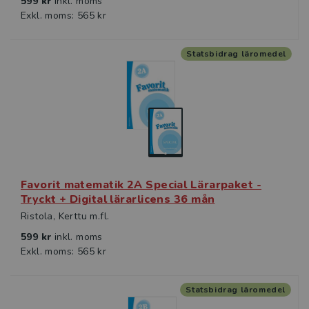
599 kr
inkl. moms
Exkl. moms: 565 kr
Statsbidrag läromedel
Favorit matematik 2A Special Lärarpaket -
Tryckt + Digital lärarlicens 36 mån
Ristola, Kerttu m.fl.
599 kr
inkl. moms
Exkl. moms: 565 kr
Statsbidrag läromedel